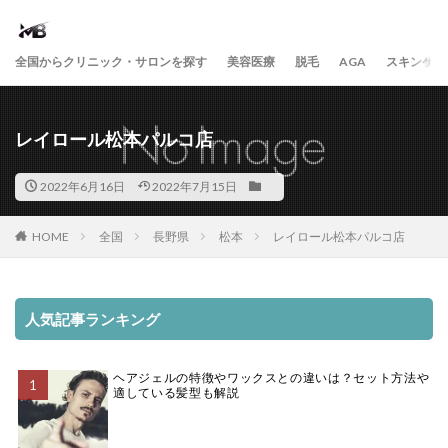
全国からクリニック・サロンを探す
美容医療
脱毛
AGA
スキンケア
レイロール松本パルコ店
2022年6月16日
2022年7月15日
HOME
全国
長野県
松本
レイロール松本パルコ店
人気記事ランキング
ヘアジェルの特徴やワックスとの違いは？セット方法や
適している髪型も解説