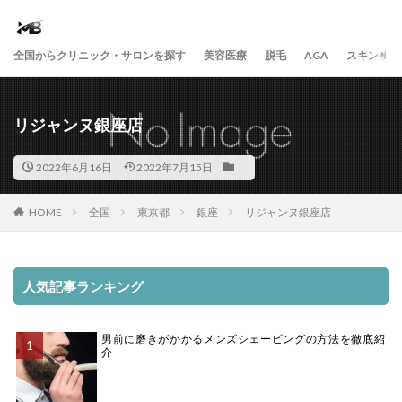
全国からクリニック・サロンを探す
美容医療
脱毛
AGA
スキンケア
リジャンヌ銀座店
2022年6月16日
2022年7月15日
HOME
全国
東京都
銀座
リジャンヌ銀座店
人気記事ランキング
男前に磨きがかかるメンズシェービングの方法を徹底紹
介