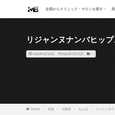
二重・まぶた
鼻の形
小顔・輪郭
痩身・医療ダイエット
肌の悩み・スキンケア
わきが・多汗症
AGA
包茎・ED
医療脱毛
脱毛サロン
パーソナルジム
全国からクリニック・サロンを探す
美
二重・まぶた
鼻の形
小顔・輪郭
痩身・医療ダイエット
肌の悩み・スキンケア
わきが・多汗症
AGA
包茎・ED
医療脱毛
脱毛サロン
パーソナルジム
リジャンヌナンバヒップ
2022年6月16日
2022年7月15日
HOME
全国
大阪府
なんば
リジャンヌナ