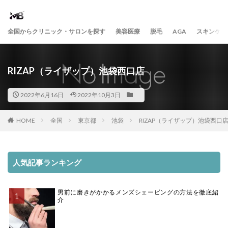
全国からクリニック・サロンを探す
美容医療
脱毛
AGA
スキンケア
RIZAP（ライザップ）池袋西口店
2022年6月16日
2022年10月3日
HOME
全国
東京都
池袋
RIZAP（ライザップ）池袋西口
人気記事ランキング
男前に磨きがかかるメンズシェービングの方法を徹底紹
介