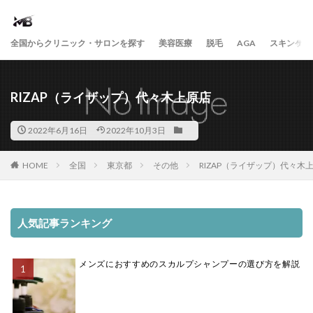
全国からクリニック・サロンを探す
美容医療
脱毛
AGA
スキンケア
RIZAP（ライザップ）代々木上原店
2022年6月16日
2022年10月3日
HOME
全国
東京都
その他
RIZAP（ライザップ）代々木
人気記事ランキング
メンズにおすすめのスカルプシャンプーの選び方を解説