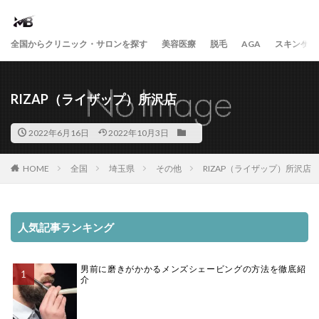
全国からクリニック・サロンを探す
美容医療
脱毛
AGA
スキンケア
RIZAP（ライザップ）所沢店
2022年6月16日
2022年10月3日
HOME
全国
埼玉県
その他
RIZAP（ライザップ）所沢店
人気記事ランキング
男前に磨きがかかるメンズシェービングの方法を徹底紹
介