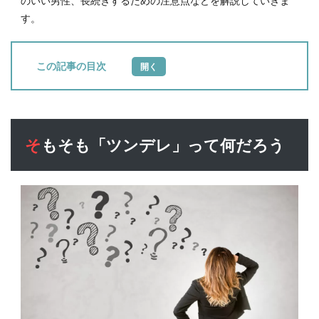
のいい男性、長続きするための注意点などを解説していきま
す。
目次
1
そも
そも
「ツ
そもそも「ツンデレ」って何だろう
ンデ
レ」
って
何だ
ろう
1.1
そも
そも
「ツ
ンデ
レ」
とは