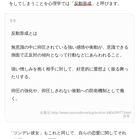
をしてしまうことを心理学では「
反動形成
」と呼びます。
3.2
「小
悪魔
彼
女」
反動形成とは
と
「ツ
無意識の中に抑圧されている強い感情や衝動が、意識できる
ンデ
側面で正反対の傾向となって行動などにあらわれること。
レ彼
女」
の違
強い憎しみを抱く相手に対して、好意的に愛想よく振る舞っ
い
たりする。
4
抑圧の強化や、抑圧しきれない衝動への防衛機制として働
ツン
く。
デレ
彼女
の特
出典元:http://www.counselorweb.jp/article/440639977.html
徴
4.1
「ツンデレ彼女」もこれと同じで、自らの恋愛に関してそれ
ツン