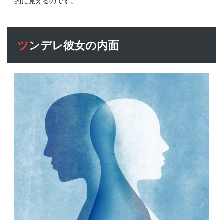
的に見えるのです。
デレ
彼女
の正
しい
扱い
ツンデレ彼女の内面
方
6
ツン
デレ
彼女
と相
性の
よい
男性
とは
6.1
恋愛
で駆
け引
きを
しな