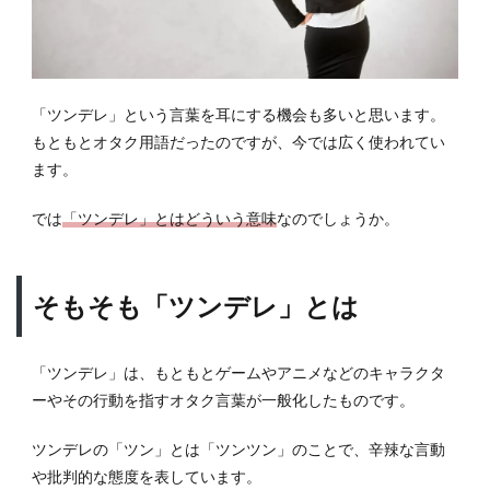
1.2
ツン
デレ
の心
「ツンデレ」という言葉を耳にする機会も多いと思います。
理学
もともとオタク用語だったのですが、今では広く使われてい
1.3
ます。
ツン
デレ
では
「ツンデレ」とはどういう意味
なのでしょうか。
彼女
に心
惹か
れる
そもそも「ツンデレ」とは
理由
2
ツン
「ツンデレ」は、もともとゲームやアニメなどのキャラクタ
デレ
ーやその行動を指すオタク言葉が一般化したものです。
彼女
の内
ツンデレの「ツン」とは「ツンツン」のことで、辛辣な言動
面
や批判的な態度を表しています。