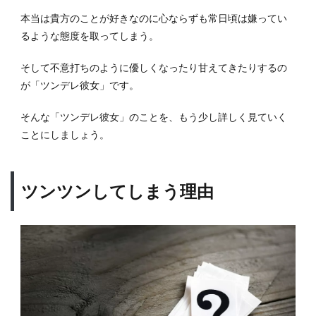
い人
本当は貴方のことが好きなのに心ならずも常日頃は嫌ってい
6.2
るような態度を取ってしまう。
素直
に相
そして不意打ちのように優しくなったり甘えてきたりするの
手を
が「ツンデレ彼女」です。
褒め
るこ
そんな「ツンデレ彼女」のことを、もう少し詳しく見ていく
とが
出来
ことにしましょう。
る人
6.3
落ち
ツンツンしてしまう理由
着い
てい
る人
7
ツン
デレ
彼女
と長