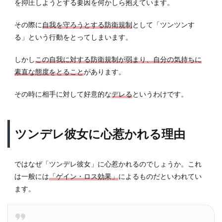
を抑圧しようとする要因を何かしら抱えています。
ツン
して
いる
その際に
自我を守ろうとする防衛規制
として「ツンツンす
とき
る」という行動をとってしまいます。
4.2
しかし
この自我に対する防衛規制が弱まり、自分の気持ちに
デレ
ると
素直な態度をとること
があります。
き
その時に相手に対して好意的な
デレる
というわけです。
5
ツン
デレ
彼女
ツンデレ彼女に心惹かれる理由
の正
しい
扱い
ではなぜ「ツンデレ彼女」に心惹かれるのでしょうか。これ
方
は一般には
「ゲイン・ロス効果」
によるものだといわれてい
5.1
ます。
ツン
ツン
をか