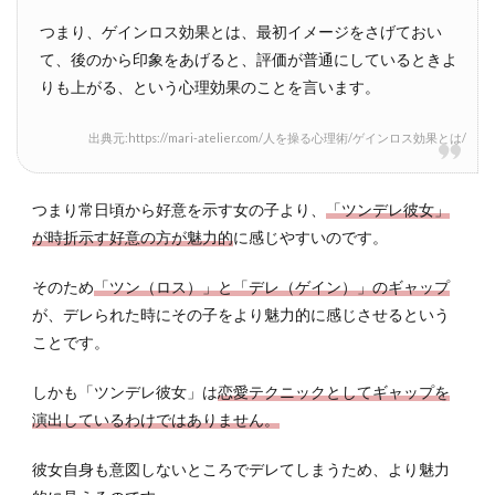
らか
わな
つまり、ゲインロス効果とは、最初イメージをさげておい
い
て、後のから印象をあげると、評価が普通にしているときよ
5.2
りも上がる、という心理効果のことを言います。
素直
に好
出典元:https://mari-atelier.com/人を操る心理術/ゲインロス効果とは/
意を
伝え
る
つまり常日頃から好意を示す女の子より、
「ツンデレ彼女」
5.3
が時折示す好意の方が魅力的
に感じやすいのです。
傷つ
いた
そのため
「ツン（ロス）」と「デレ（ゲイン）」のギャップ
とき
が、デレられた時にその子をより魅力的に感じさせるという
には
ことです。
傷つ
いた
しかも「ツンデレ彼女」は
恋愛テクニックとしてギャップを
とい
う
演出しているわけではありません。
5.4
彼女自身も意図しないところでデレてしまうため、より魅力
ツン