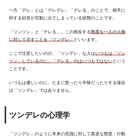
2.1
ツン
一方「デレ」とは「デレデレ」「デレる」のことで、相手に
ツン
対する好意が言動に出てしまっている状態のことです。
して
しま
「ツンツン」と「デレる」。この相反する
態度を一人の人物
う理
由
に対して示すことを「ツンデレ」
といいます。
2.2
ここで注意したいのが、「ツンデレ」な人は
いつもは「ツン
デレ
ツン」しているのに、「デレる」のはいつもではない
という
る理
由
ことです。
3
いつもは優しいのに、たまに怒ったり辛辣だったりする場合
ツン
は「ツンデレ」ではありません。
デレ
と小
悪魔
ツンデレの心理学
3.1
小悪
魔彼
女
「ツンデレ」のように本来の意識に対して真逆な態度・行動