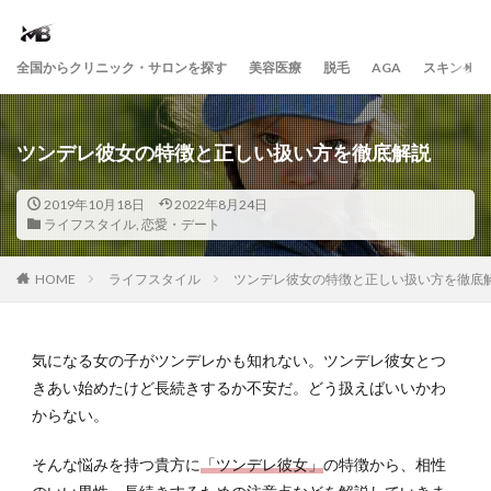
全国からクリニック・サロンを探す
美容医療
脱毛
AGA
スキンケア
ツンデレ彼女の特徴と正しい扱い方を徹底解説
2019年10月18日
2022年8月24日
ライフスタイル
,
恋愛・デート
HOME
ライフスタイル
ツンデレ彼女の特徴と正しい扱い方を徹底
気になる女の子がツンデレかも知れない。ツンデレ彼女とつ
きあい始めたけど長続きするか不安だ。どう扱えばいいかわ
からない。
そんな悩みを持つ貴方に
「ツンデレ彼女」
の特徴から、相性