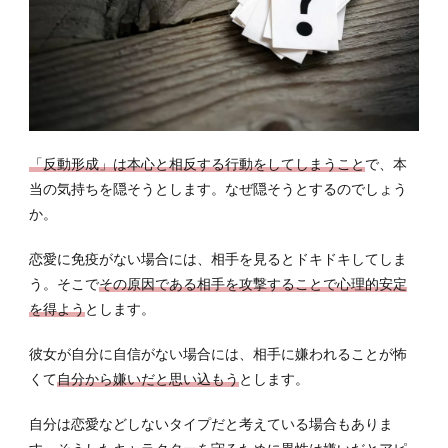
続き
する
方法
8
自宅
や職
場か
「反動形成」は本心と相反する行動をしてしまうこと
で、本
ら近
くの
当の気持ちを隠そうとします。なぜ隠そうとするのでしょう
パー
か。
ソナ
ルジ
恋愛に免疫がない場合には、相手を見るとドキドキしてしま
ムを
う。そこで
その原因である相手を攻撃することで心理的安定
探す
を得よう
とします。
彼女が自分に自信がない場合には、相手に嫌われることが怖
くて
自分から嫌いだと思い込もう
とします。
自分は恋愛などしないタイプだと考えている場合もありま