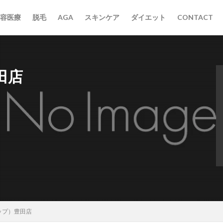
容医療
脱毛
AGA
スキンケア
ダイエット
CONTACT
田店
ザップ）豊田店