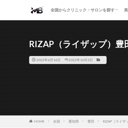
二重・まぶた
鼻の形
小顔・輪郭
痩身・医療ダイエット
肌の悩み・スキンケア
わきが・多汗症
AGA
包茎・ED
医療脱毛
脱毛サロン
パーソナルジム
全国からクリニック・サロンを探す
美
二重・まぶた
鼻の形
小顔・輪郭
痩身・医療ダイエット
肌の悩み・スキンケア
わきが・多汗症
AGA
包茎・ED
医療脱毛
脱毛サロン
パーソナルジム
RIZAP（ライザップ）豊
2022年6月16日
2022年10月3日
HOME
全国
愛知県
豊田
RIZAP（ライ