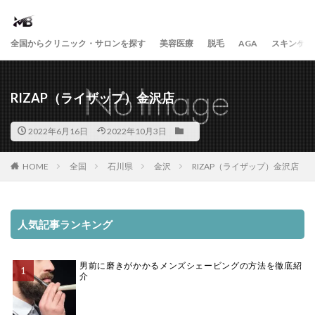
全国からクリニック・サロンを探す
美容医療
脱毛
AGA
スキンケア
RIZAP（ライザップ）金沢店
2022年6月16日
2022年10月3日
HOME
全国
石川県
金沢
RIZAP（ライザップ）金沢店
人気記事ランキング
男前に磨きがかかるメンズシェービングの方法を徹底紹
介