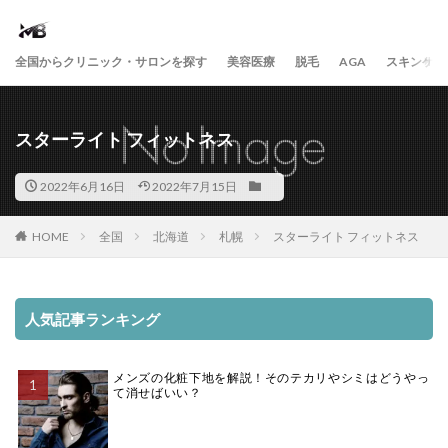
全国からクリニック・サロンを探す
美容医療
脱毛
AGA
スキンケア
スターライト フィットネス
2022年6月16日
2022年7月15日
HOME
全国
北海道
札幌
スターライト フィットネス
人気記事ランキング
メンズの化粧下地を解説！そのテカリやシミはどうやっ
て消せばいい？