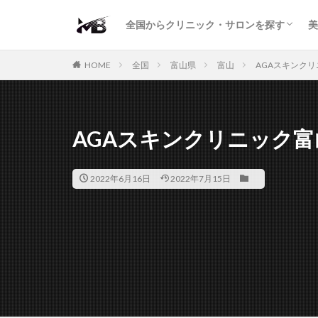
二重・まぶた
鼻の形
小顔・輪郭
痩身・医療ダイエット
肌の悩み・スキンケア
わきが・多汗症
AGA
包茎・ED
医療脱毛
脱毛サロン
パーソナルジム
全国からクリニック・サロンを探す
美
二重・まぶた
鼻の形
小顔・輪郭
痩身・医療ダイエット
肌の悩み・スキンケア
わきが・多汗症
AGA
包茎・ED
医療脱毛
脱毛サロン
パーソナルジム
HOME
全国
富山県
富山
AGAスキンク
AGAスキンクリニック富
2022年6月16日
2022年7月15日