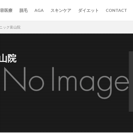
容医療
脱毛
AGA
スキンケア
ダイエット
CONTACT
リニック富山院
山院