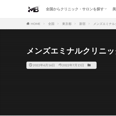
二重・まぶた
鼻の形
小顔・輪郭
痩身・医療ダイエット
肌の悩み・スキンケア
わきが・多汗症
AGA
包茎・ED
医療脱毛
脱毛サロン
パーソナルジム
全国からクリニック・サロンを探す
美
二重・まぶた
鼻の形
小顔・輪郭
痩身・医療ダイエット
肌の悩み・スキンケア
わきが・多汗症
AGA
包茎・ED
医療脱毛
脱毛サロン
パーソナルジム
HOME
全国
東京都
新宿
メンズエミナル
メンズエミナルクリニッ
2022年6月16日
2022年7月15日