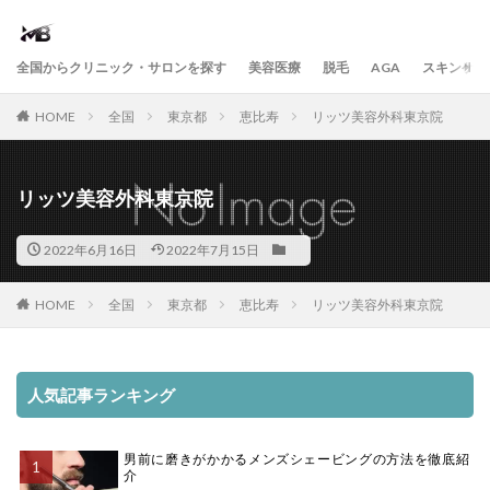
全国からクリニック・サロンを探す
美容医療
脱毛
AGA
スキンケア
HOME
全国
東京都
恵比寿
リッツ美容外科東京院
リッツ美容外科東京院
2022年6月16日
2022年7月15日
HOME
全国
東京都
恵比寿
リッツ美容外科東京院
人気記事ランキング
男前に磨きがかかるメンズシェービングの方法を徹底紹
介