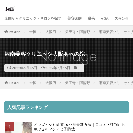
全国からクリニック・サロンを探す
美容医療
脱毛
AGA
スキンケア
HOME
全国
大阪府
天王寺・阿倍野
湘南美容クリニック
湘南美容クリニック大阪あべの院
2022年6月16日
2022年7月15日
HOME
全国
大阪府
天王寺・阿倍野
湘南美容クリニック
人気記事ランキング
メンズのシミ対策2026年最新方法｜口コミ・評判から
学ぶセルフケアと予防法