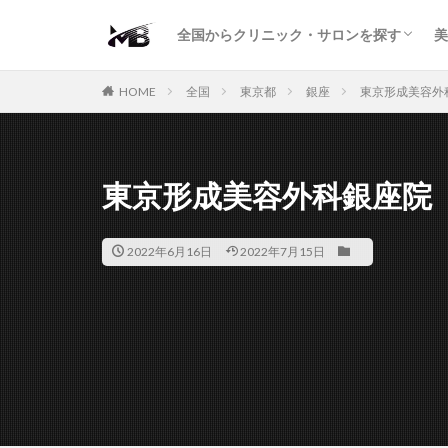
二重・まぶた
鼻の形
小顔・輪郭
痩身・医療ダイエット
肌の悩み・スキンケア
わきが・多汗症
AGA
包茎・ED
医療脱毛
脱毛サロン
パーソナルジム
全国からクリニック・サロンを探す
美
二重・まぶた
鼻の形
小顔・輪郭
痩身・医療ダイエット
肌の悩み・スキンケア
わきが・多汗症
AGA
包茎・ED
医療脱毛
脱毛サロン
パーソナルジム
HOME
全国
東京都
銀座
東京形成美容外
東京形成美容外科銀座院
2022年6月16日
2022年7月15日