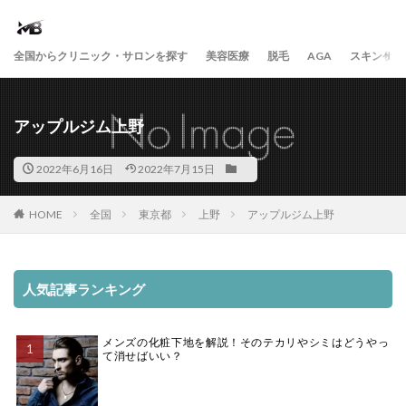
全国からクリニック・サロンを探す
美容医療
脱毛
AGA
スキンケア
アップルジム上野
2022年6月16日
2022年7月15日
HOME
全国
東京都
上野
アップルジム上野
人気記事ランキング
メンズの化粧下地を解説！そのテカリやシミはどうやっ
て消せばいい？