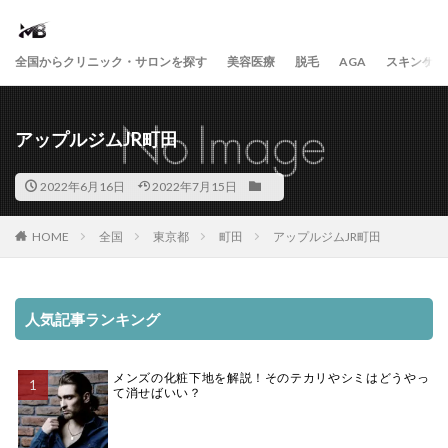
全国からクリニック・サロンを探す
美容医療
脱毛
AGA
スキンケア
アップルジムJR町田
2022年6月16日
2022年7月15日
HOME
全国
東京都
町田
アップルジムJR町田
人気記事ランキング
メンズの化粧下地を解説！そのテカリやシミはどうやっ
て消せばいい？