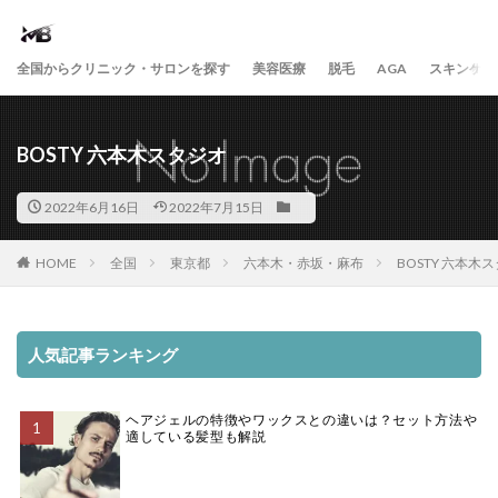
全国からクリニック・サロンを探す
美容医療
脱毛
AGA
スキンケア
BOSTY 六本木スタジオ
2022年6月16日
2022年7月15日
HOME
全国
東京都
六本木・赤坂・麻布
BOSTY 六本木
人気記事ランキング
ヘアジェルの特徴やワックスとの違いは？セット方法や
適している髪型も解説