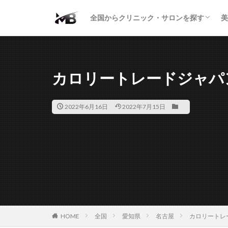
二重・まぶた
鼻の形
小顔・輪郭
痩身・医療ダイエット
肌の悩み・スキンケア
わきが・多汗症
AGA
包茎・ED
医療脱毛
脱毛サロン
パーソナルジム
全国からクリニック・サロンを探す
美
二重・まぶた
鼻の形
小顔・輪郭
痩身・医療ダイエット
肌の悩み・スキンケア
わきが・多汗症
AGA
包茎・ED
医療脱毛
脱毛サロン
パーソナルジム
カロリートレードジャパ
2022年6月16日
2022年7月15日
HOME
全国
愛知県
名古屋
カロリートレ