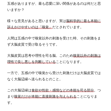
五感がありますが、最も恋愛に深い関係があるのは何だと思
どこ
いますか？
ろは
しっ
かり
様々な意見があると思いますが、実は
脳科学的に最も本能に
選ぼ
訴えかけやすいのは「嗅覚」
だとされています。
う
6.3
人間は五感の中で嗅覚以外の刺激を受けた時、その刺激をま
肌ア
ず大脳皮質で受け取るそうです。
レル
ギー
大脳皮質は思考や理性を司る脳。このため
嗅覚以外の刺激は
のあ
理性で良し悪しを判断している
ことになります。
る人
は注
一方で、五感の中で嗅覚から受けた刺激だけは大脳皮質では
意
なく大脳辺縁へ送られるとのこと。
7
おす
この大脳辺縁は
食欲や性欲・感情などの本能を司る部分
。つ
すめ
まり
嗅覚だけが本能に直接刺激を与えられる
ことになりま
の柔
軟剤
す。
を徹