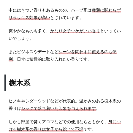
中にはきつい香りもあるものの、ハーブ系は
種類に関わらず
リラックス効果が高い
とされています。
爽やかなものも多く、
かなり女子ウケがいい香り
といってい
いでしょう。
またビジネスやデートなど
シーンを問わずに使えるのも便
利
。日常に積極的に取り入れたい香りです。
樹木系
ヒノキやシダーウッドなどが代表的。温かみのある樹木系の
香りは
シックで落ち着いた印象を与えられます
。
しかし部屋で焚くアロマなどでの使用ならともかく、
身につ
ける樹木系の香りは女子から総じて不評
です。