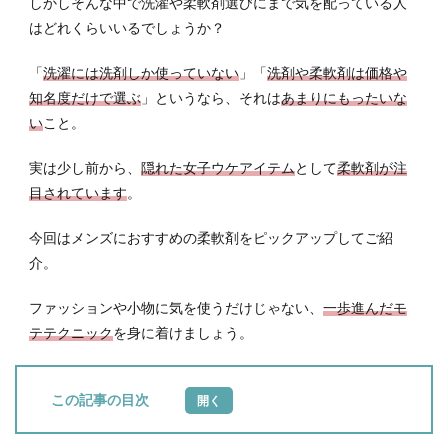
しかしそんな中で洗濯や柔軟剤選びにまで気を配っている人
はどれくらいいるでしょうか？
「
洗濯には洗剤しか使っていない
」「
洗剤や柔軟剤は価格や
知名度だけで選ぶ
」というなら、それは
あまりにもったいな
い
こと。
実は少し前から、
隠れた女子ウケアイテム
として
柔軟剤が注
目されています
。
今回はメンズにおすすめの柔軟剤をピックアップしてご紹
介。
ファッションや小物に気を使うだけじゃない、
一歩進んだモ
テテクニック
を身に着けましょう。
目次
1
柔ら