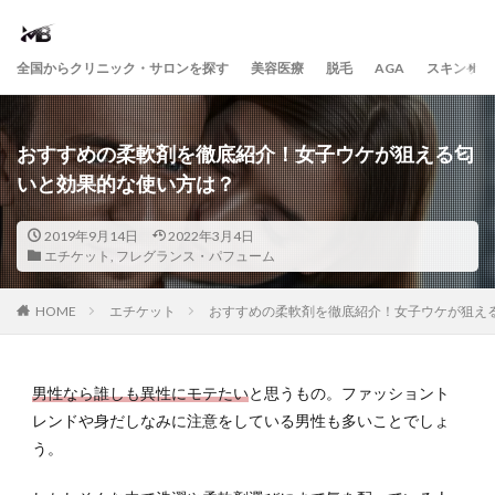
全国からクリニック・サロンを探す
美容医療
脱毛
AGA
スキンケア
おすすめの柔軟剤を徹底紹介！女子ウケが狙える匂
いと効果的な使い方は？
2019年9月14日
2022年3月4日
エチケット
,
フレグランス・パフューム
HOME
エチケット
おすすめの柔軟剤を徹底紹介！女子ウケが狙え
男性なら誰しも異性にモテたい
と思うもの。ファッショント
レンドや身だしなみに注意をしている男性も多いことでしょ
う。