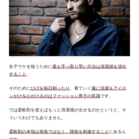
レノ
ア オ
ード
リュ
クス
イノ
セン
ト
5.3
さら
女子ウケを狙うために
最も手っ取り早い方法は清潔感を演出
さ
すること
。
5.4
そのために
ひげを毎日剃ったり
、着ていく
服に洗濯＆アイロ
ソフ
ンがけを心がけるのはファッション男子の常識
ラン
です。
プレ
ミア
では柔軟剤を使えばもっと清潔感が出せるのかというと、そ
ム消
ういうわけでもありません。
臭 ア
ロマ
柔軟剤の本領は視覚ではなく、聴覚を刺激すること
にあるん
ソー
プの