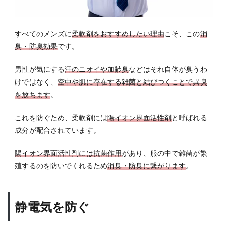
香りと
モテの
関係性
すべてのメンズに
柔軟剤をおすすめしたい理由
こそ、この
消
3
臭・防臭効果
です。
香り
の種
男性が気にする
汗のニオイや加齢臭
などはそれ自体が臭うわ
類と
けではなく、
空中や肌に存在する雑菌と結びつくことで異臭
女子
から
を放ちます
。
の評
価
これを防ぐため、柔軟剤には
陽イオン界面活性剤
と呼ばれる
は？
成分が配合されています。
3.1
石け
陽イオン界面活性剤には抗菌作用
があり、服の中で雑菌が繁
ん系
殖するのを防いでくれるため
消臭・防臭に繋がります
。
3.2
柑橘
系
静電気を防ぐ
3.3
フロ