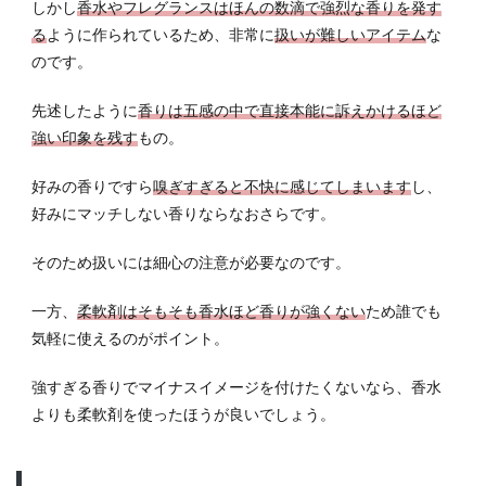
しかし
香水やフレグランスはほんの数滴で強烈な香りを発す
る
ように作られているため、非常に
扱いが難しいアイテム
な
のです。
先述したように
香りは五感の中で直接本能に訴えかけるほど
強い印象を残す
もの。
好みの香りですら
嗅ぎすぎると不快に感じてしまいます
し、
好みにマッチしない香りならなおさらです。
そのため扱いには細心の注意が必要なのです。
一方、
柔軟剤はそもそも香水ほど香りが強くない
ため誰でも
気軽に使えるのがポイント。
強すぎる香りでマイナスイメージを付けたくないなら、香水
よりも柔軟剤を使ったほうが良いでしょう。