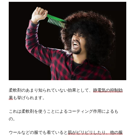
ーラ
ル系
3.4
オリ
エン
タル
系
3.5
ハー
ブ系
3.6
樹木
柔軟剤のあまり知られていない効果として、
静電気の抑制効
系
果
も挙げられます。
3.7
無臭
これは柔軟剤を使うことによるコーティング作用によるも
の。
4
香水
ウールなどの服でも着ていると
肌がピリピリしたり、他の服
では