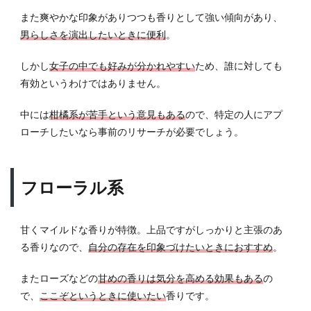
また爽やかな印象がありつつも香りとして強い傾向があり、
男らしさを演出したいときに便利
。
しかし
女子の中でも好みが分かれやすい
ため、誰に対しても
有効というわけではありません。
中には
柑橘系が苦手という意見もある
ので、特定の人にアプ
ローチしたいなら事前のリサーチが必要でしょう。
フローラル系
甘くマイルドな香りが特徴。上品ですがしっかりと主張のあ
る香りなので、
自分の存在を印象づけたいときにおすすめ
。
またローズなどの
甘めの香りは気分を高める効果もある
の
で、
ここぞというときに使いたい
香りです。