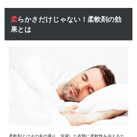
かさ
だけ
柔らかさだけじゃない！柔軟剤の効
じゃ
な
果とは
い！
柔軟
剤の
効果
とは
1.1
汗な
どの
ニオ
イを
抑え
る
1.2
静電
気を
防ぐ
柔軟剤とはその名の通り、洗濯した衣類に柔軟性を与えるた