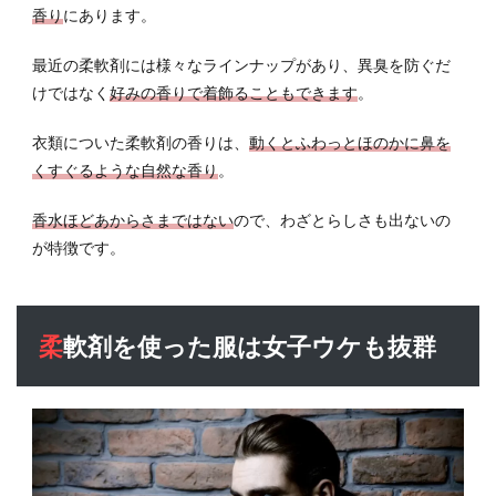
男子
香り
にあります。
にお
すす
最近の柔軟剤には様々なラインナップがあり、異臭を防ぐだ
めの
けではなく
好みの香りで着飾ることもできます
。
柔軟
剤4
衣類についた柔軟剤の香りは、
動くとふわっとほのかに鼻を
選
くすぐるような自然な香り
。
5.1
レノ
香水ほどあからさまではない
ので、わざとらしさも出ないの
ア 本
が特徴です。
格消
臭 ス
ポー
ツ フ
柔軟剤を使った服は女子ウケも抜群
レッ
シュ
シト
ラス
ブル
ー
5.2