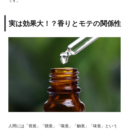
です。
香り
6
実は効果大！？香りとモテの関係性
柔軟
剤選
びで
気を
つけ
たい
こと
6.1
スメ
ルハ
ラス
メン
トに
注意
しよ
う
6.2
人間には「視覚」「聴覚」「嗅覚」「触覚」「味覚」という
使い