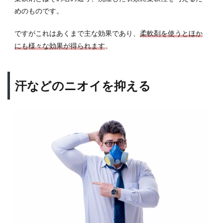
1.3
めのものです。
自然
な香
ですがこれはあくまで主な効果であり、
柔軟剤を使うとほか
りで
にも様々な効果が得られます
。
イメ
ージ
UP！
汗などのニオイを抑える
2
柔軟
剤を
使っ
た服
は女
子ウ
ケも
抜群
2.1
実は効
果
大！？