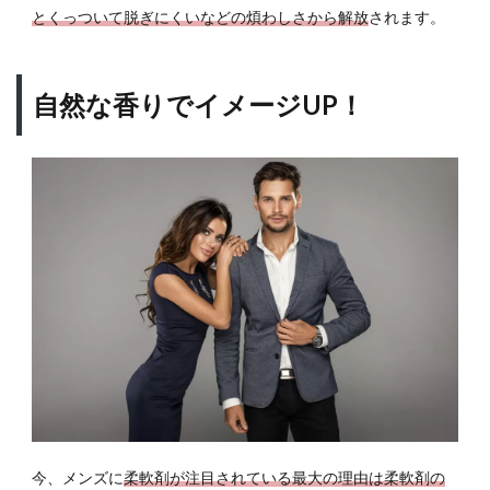
ダ
とくっついて脱ぎにくいなどの煩わしさから解放
されます。
メ？
香水
と柔
自然な香りでイメージUP！
軟剤
の違
い
4.1
香水
は主
張が
激し
い
4.2
服か
ら香
るの
が特
徴
今、メンズに
柔軟剤が注目されている最大の理由は柔軟剤の
5