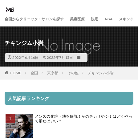
全国からクリニック・サロンを探す
美容医療
脱毛
AGA
スキンケア
チキンジム小岩
2022年6月16日
2022年7月15日
HOME
全国
東京都
その他
チキンジム小岩
人気記事ランキング
メンズの化粧下地を解説！そのテカリやシミはどうやっ
て消せばいい？