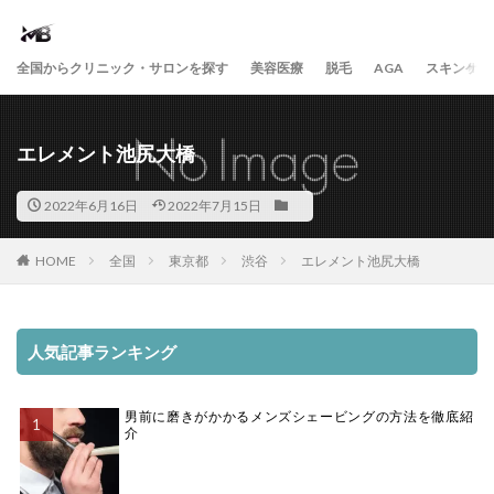
全国からクリニック・サロンを探す
美容医療
脱毛
AGA
スキンケア
エレメント池尻大橋
2022年6月16日
2022年7月15日
HOME
全国
東京都
渋谷
エレメント池尻大橋
人気記事ランキング
男前に磨きがかかるメンズシェービングの方法を徹底紹
介