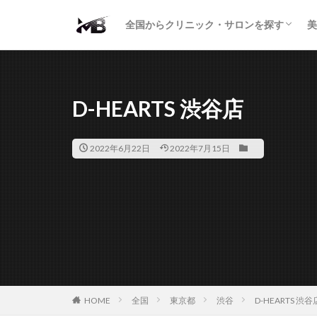
二重・まぶた
鼻の形
小顔・輪郭
痩身・医療ダイエット
肌の悩み・スキンケア
わきが・多汗症
AGA
包茎・ED
医療脱毛
脱毛サロン
パーソナルジム
全国からクリニック・サロンを探す
美
二重・まぶた
鼻の形
小顔・輪郭
痩身・医療ダイエット
肌の悩み・スキンケア
わきが・多汗症
AGA
包茎・ED
医療脱毛
脱毛サロン
パーソナルジム
D-HEARTS 渋谷店
2022年6月22日
2022年7月15日
HOME
全国
東京都
渋谷
D-HEARTS 渋谷