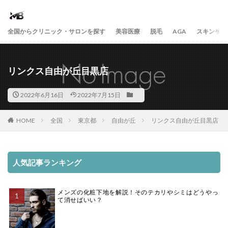
全国からクリニック・サロンを探す
美容医療
脱毛
AGA
スキンケア
リンクス自由が丘目黒店
2022年6月16日
2022年7月15日
HOME
全国
東京都
自由が丘
リンクス自由が丘目黒店
人気記事ランキング
メンズの化粧下地を解説！そのテカリやシミはどうやっ
て消せばいい？