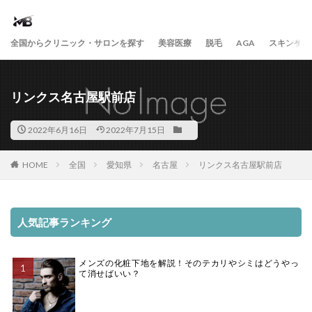
全国からクリニック・サロンを探す
美容医療
脱毛
AGA
スキンケア
リンクス名古屋駅前店
2022年6月16日
2022年7月15日
HOME
全国
愛知県
名古屋
リンクス名古屋駅前店
人気記事ランキング
メンズの化粧下地を解説！そのテカリやシミはどうやっ
て消せばいい？