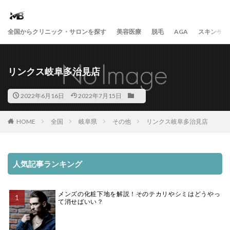
全国からクリニック・サロンを探す
美容医療
脱毛
AGA
スキンケア
リンクス岐阜多治見店
2022年6月16日
2022年7月15日
HOME
全国
岐阜県
その他
リンクス岐阜多治見店
人気記事ランキング
メンズの化粧下地を解説！そのテカリやシミはどうやっ
て消せばいい？