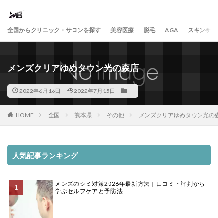
全国からクリニック・サロンを探す
美容医療
脱毛
AGA
スキンケア
メンズクリアゆめタウン光の森店
2022年6月16日
2022年7月15日
HOME
全国
熊本県
その他
メンズクリアゆめタウン光の
人気記事ランキング
メンズのシミ対策2026年最新方法｜口コミ・評判から
学ぶセルフケアと予防法