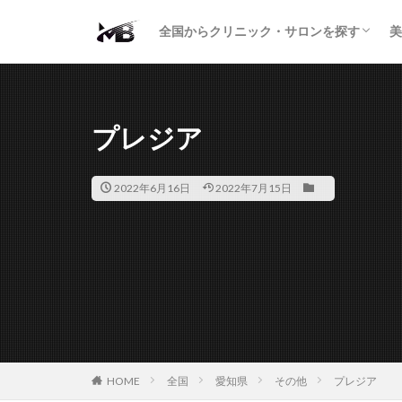
二重・まぶた
鼻の形
小顔・輪郭
痩身・医療ダイエット
肌の悩み・スキンケア
わきが・多汗症
AGA
包茎・ED
医療脱毛
脱毛サロン
パーソナルジム
全国からクリニック・サロンを探す
美
二重・まぶた
鼻の形
小顔・輪郭
痩身・医療ダイエット
肌の悩み・スキンケア
わきが・多汗症
AGA
包茎・ED
医療脱毛
脱毛サロン
パーソナルジム
プレジア
2022年6月16日
2022年7月15日
HOME
全国
愛知県
その他
プレジア