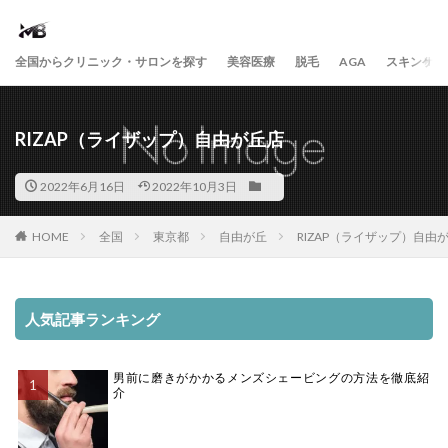
全国からクリニック・サロンを探す
美容医療
脱毛
AGA
スキンケア
RIZAP（ライザップ）自由が丘店
2022年6月16日
2022年10月3日
HOME
全国
東京都
自由が丘
RIZAP（ライザップ）自由
人気記事ランキング
男前に磨きがかかるメンズシェービングの方法を徹底紹
介