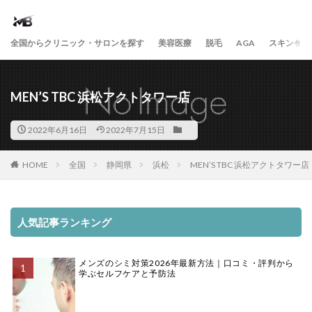
全国からクリニック・サロンを探す
美容医療
脱毛
AGA
スキンケア
MEN’S TBC 浜松アクトタワー店
2022年6月16日
2022年7月15日
HOME
全国
静岡県
浜松
MEN’S TBC 浜松アクトタワー店
人気記事ランキング
メンズのシミ対策2026年最新方法｜口コミ・評判から
学ぶセルフケアと予防法