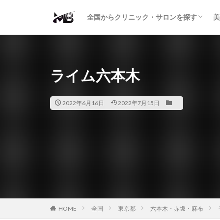
二重・まぶた
鼻の形
小顔・輪郭
痩身・医療ダイエット
肌の悩み・スキンケア
わきが・多汗症
AGA
包茎・ED
医療脱毛
脱毛サロン
パーソナルジム
全国からクリニック・サロンを探す
美
二重・まぶた
鼻の形
小顔・輪郭
痩身・医療ダイエット
肌の悩み・スキンケア
わきが・多汗症
AGA
包茎・ED
医療脱毛
脱毛サロン
パーソナルジム
ライム六本木
2022年6月16日
2022年7月15日
HOME
全国
東京都
六本木・赤坂・麻布