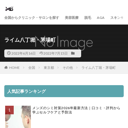
全国からクリニック・サロンを探す
美容医療
脱毛
AGA
スキンケア
ライム八丁堀・茅場町
2022年6月16日
2022年7月15日
HOME
全国
東京都
その他
ライム八丁堀・茅場町
人気記事ランキング
メンズのシミ対策2026年最新方法｜口コミ・評判から
学ぶセルフケアと予防法