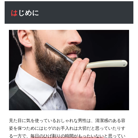
2
はじめに
メン
ズ専
用の
ヒゲ
脱毛
につ
いて
3
ヒゲ
脱毛
の口
コミ
や評
判
4
男性
見た目に気を使っているおしゃれな男性は、清潔感のある容
専用
姿を保つためにはヒゲのお手入れは大切だと思っていたりす
のヒ
る一方で、
毎日のひげ剃りの時間がもったいない
と思ってい
ゲ脱