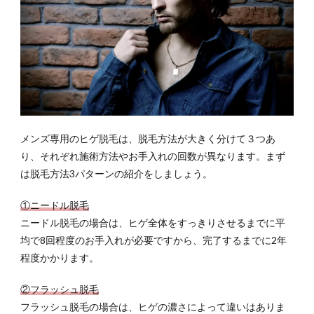
める
なら
絶対
にす
るべ
き」
まと
め
7
メンズ専用のヒゲ脱毛は、脱毛方法が大きく分けて３つあ
自宅
や職
り、それぞれ施術方法やお手入れの回数が異なります。まず
場か
は脱毛方法3パターンの紹介をしましょう。
ら近
くの
①ニードル脱毛
脱毛
ニードル脱毛の場合は、ヒゲ全体をすっきりさせるまでに平
サロ
ンを
均で8回程度のお手入れが必要ですから、完了するまでに2年
探す
程度かかります。
②フラッシュ脱毛
フラッシュ脱毛の場合は、ヒゲの濃さによって違いはありま