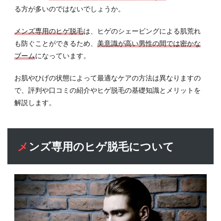
る方が多いのではないでしょうか。
毛の
メリ
ット
メンズ専用のヒゲ脱毛
は、ヒゲのシェービングによる肌荒れ
も防ぐことができるため、
美意識が高い男性の間では密かな
5
ブーム
になっています。
おす
すめ
のメ
お肌やひげの状態によって最適なケアの方法は異なりますの
ンズ
で、評判や口コミの紹介やヒゲ脱毛の基礎知識とメリットを
脱毛
解説します。
サロ
ン／
クリ
ニッ
メンズ専用のヒゲ脱毛について
ク
6
「見
た目
の清
潔感
を極