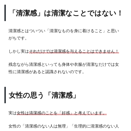
トと
は？
「清潔感」は清潔なことではない！
2.1
清潔
清潔感とはついつい「清潔なものを身に着けること」と思い
第一
がちです。
2.2
整え
しかし実は
それだけでは清潔感を与えることはできません！
る
残念ながら清潔感といっても身体や衣服が清潔なだけでは女
3
清潔
性に清潔感があると認識されないのです。
感を
出す
方法
女性の思う「清潔感」
3.1
身体
を清
実は
女性は清潔感のことを「好感」と考えています。
潔に
保つ
女性の「清潔感のない人は無理」「生理的に清潔感のない人