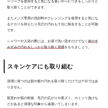
ーソープを使用すると気になる臭いやべたつきをしっかりと
すめ
の服
取り除くことができます。
装
またメンズ専用の洗顔料やクレンジングを使用すると気にな
7.1
るテカリを抑えたり毛穴の汚れも十分に除去することが可能
シャ
ツ×パ
です。
ンツ
シャワーや入浴の際には、お湯で洗い流すだけでなく
体のす
7.2
みずみの汚れをしっかり取り除く習慣
をもちましょう。
原色
はNG
8
スキンケアにも取り組む
清潔
感を
出し
清潔に保つのは肌や髪の汚れを取り除くだけでは十分ではあ
て好
印象
りません。
を与
えよ
肌荒れや肌の乾燥、毛穴の広がりや黒ズミ、カミソリ負けな
う！
どがあると清潔な印象から遠退いてしまいます。
9