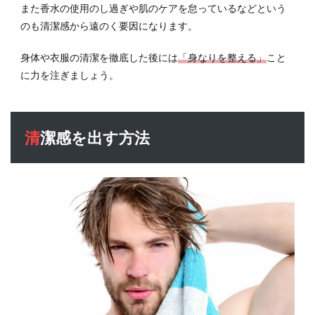
自分
また香水の使用のし過ぎや肌のケアを怠っているなどという
に適
のも清潔感から遠のく要因になります。
した
髪型
身体や衣服の清潔を徹底した後には
「身なりを整える」
こと
であ
に力を注ぎましょう。
る
5.4
薄毛
や脱
清潔感を出す方法
毛感
がな
い髪
型で
ある
6
清潔
感の
ある
服装
の必
須条