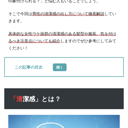
印象付けられる？」と悩む人もいることでしょう。
そこで今回は
男性の清潔感の出し方について徹底解説
してい
きます。
具体的な女性ウケ抜群の清潔感のある髪型や服装、気を付け
るべき注意点についても紹介
しますのでぜひ参考にしてみて
ください！
目次
1
「清
潔
感」
「清潔感」とは？
と
は？
1.1
「清
潔