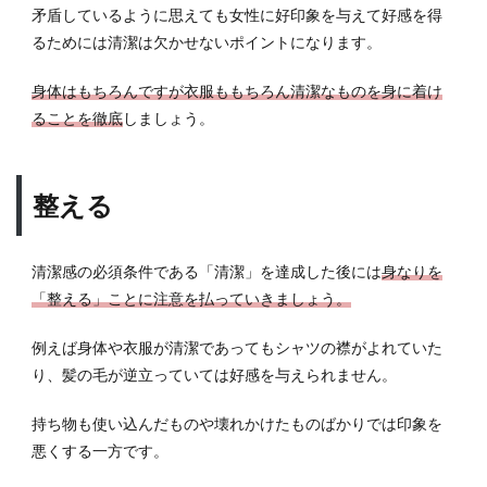
ウケ
矛盾しているように思えても女性に好印象を与えて好感を得
抜群
るためには清潔は欠かせないポイントになります。
の清
潔感
身体はもちろんですが衣服ももちろん清潔なものを身に着け
のあ
る髪
ることを徹底
しましょう。
型
5.1
整える
女性
が清
潔感
を感
清潔感の必須条件である「清潔」を達成した後には
身なりを
じる
「整える」ことに注意を払っていきましょう。
髪型
5.2
例えば身体や衣服が清潔であってもシャツの襟がよれていた
髪型
り、髪の毛が逆立っていては好感を与えられません。
が整
って
持ち物も使い込んだものや壊れかけたものばかりでは印象を
いる
悪くする一方です。
5.3