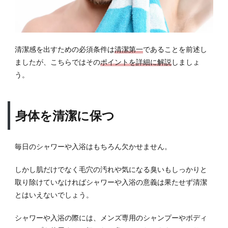
件
6.1
最適
なサ
清潔感を出すための必須条件は
清潔第一
であることを前述し
イズ
ましたが、こちらではその
ポイントを詳細に解説
しましょ
の服
う。
装
6.2
ヨレ
身体を清潔に保つ
のな
い服
装
毎日のシャワーや入浴はもちろん欠かせません。
6.3
シワ
しかし肌だけでなく毛穴の汚れや気になる臭いもしっかりと
がな
取り除けていなければシャワーや入浴の意義は果たせず清潔
い服
装
とはいえないでしょう。
7
シャワーや入浴の際には、メンズ専用のシャンプーやボディ
おす