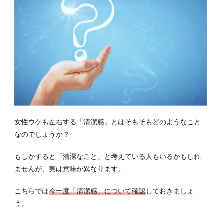
感」
は清
潔な
こと
では
な
い！
1.2
女性
の思
う
女性ウケも左右する「清潔感」とはそもそもどのようなこと
「清
潔
なのでしょうか？
感」
もしかすると「清潔なこと」と考えている人もいるかもしれ
2
ませんが、実は意味が異なります。
「清
潔
感」
こちらでは
今一度「清潔感」について確認
しておきましょ
を出
う。
すポ
イン