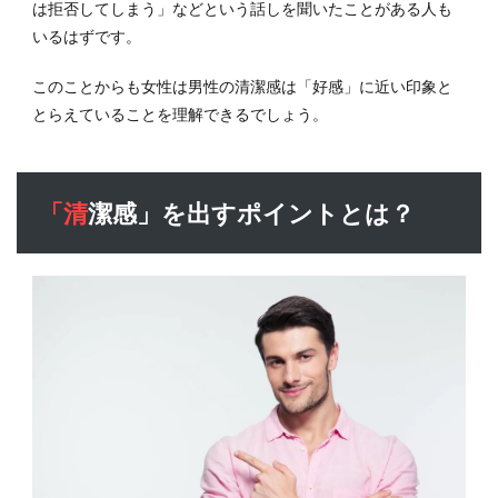
3.2
は拒否してしまう」などという話しを聞いたことがある人も
スキ
いるはずです。
ンケ
アに
このことからも女性は男性の清潔感は「好感」に近い印象と
も取
とらえていることを理解できるでしょう。
り組
む
3.3
ヘア
「清潔感」を出すポイントとは？
ケア
にも
取り
組む
3.4
ヒゲ
処理
にも
工夫
を！
3.5