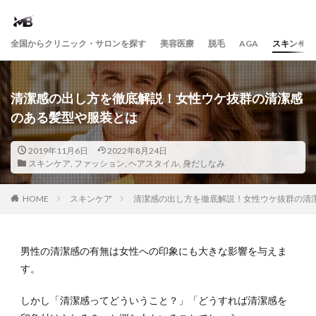
全国からクリニック・サロンを探す
美容医療
脱毛
AGA
スキンケア
清潔感の出し方を徹底解説！女性ウケ抜群の清潔感
のある髪型や服装とは
2019年11月6日
2022年8月24日
スキンケア
,
ファッション
,
ヘアスタイル
,
身だしなみ
HOME
スキンケア
清潔感の出し方を徹底解説！女性ウケ抜群の清
男性の清潔感の有無は女性への印象にも大きな影響を与えま
す。
しかし「清潔感ってどういうこと？」「どうすれば清潔感を