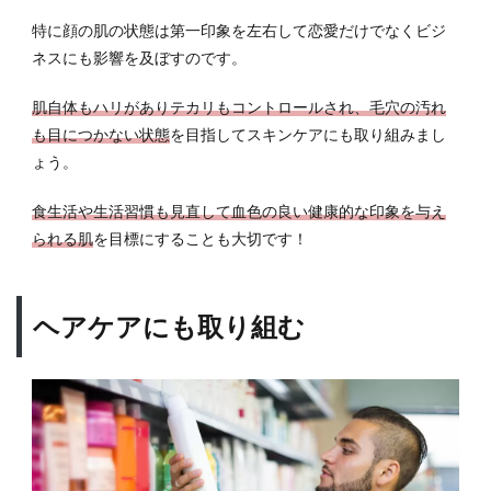
自宅
特に顔の肌の状態は第一印象を左右して恋愛だけでなくビジ
や職
ネスにも影響を及ぼすのです。
場か
ら近
肌自体もハリがありテカリもコントロールされ、毛穴の汚れ
くの
も目につかない状態
を目指してスキンケアにも取り組みまし
肌の
悩
ょう。
み・
スキ
食生活や生活習慣も見直して血色の良い健康的な印象を与え
ンケ
られる肌
を目標にすることも大切です！
アの
クリ
ニッ
クを
ヘアケアにも取り組む
探す