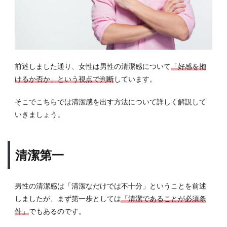
マウ
スケ
アも
怠ら
ない
3.6
前述しました通り、女性は男性の清潔感について
「好感を抱
香り
けるか否か」という視点で判断
しています。
にも
注意
そこでこちらでは清潔感を出す方法について詳しく解説して
する
いきましょう。
4
女性
ウケ
清潔第一
抜群
のル
ック
スと
男性の清潔感は「清潔なだけでは不十分」ということを前述
は？
しましたが、まず第一歩としては
「清潔であることが必須条
5
件」
でもあるのです。
女性