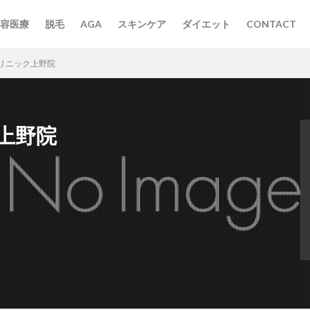
容医療
脱毛
AGA
スキンケア
ダイエット
CONTACT
リニック上野院
上野院