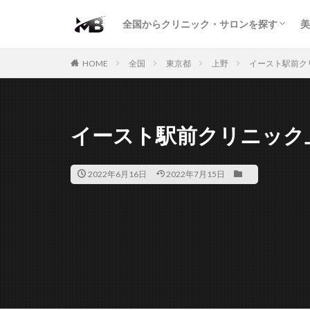
二重・まぶた
鼻の形
小顔・輪郭
痩身・医療ダイエット
肌の悩み・スキンケア
わきが・多汗症
AGA
包茎・ED
医療脱毛
脱毛サロン
パーソナルジム
全国からクリニック・サロンを探す
美
二重・まぶた
鼻の形
小顔・輪郭
痩身・医療ダイエット
肌の悩み・スキンケア
わきが・多汗症
AGA
包茎・ED
医療脱毛
脱毛サロン
パーソナルジム
HOME
全国
東京都
上野
イースト駅前ク
イースト駅前クリニック
2022年6月16日
2022年7月15日