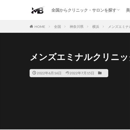
二重・まぶた
鼻の形
小顔・輪郭
痩身・医療ダイエット
肌の悩み・スキンケア
わきが・多汗症
AGA
包茎・ED
医療脱毛
脱毛サロン
パーソナルジム
全国からクリニック・サロンを探す
美
二重・まぶた
鼻の形
小顔・輪郭
痩身・医療ダイエット
肌の悩み・スキンケア
わきが・多汗症
AGA
包茎・ED
医療脱毛
脱毛サロン
パーソナルジム
HOME
全国
神奈川県
横浜
メンズエミナ
メンズエミナルクリニッ
2022年6月16日
2022年7月15日