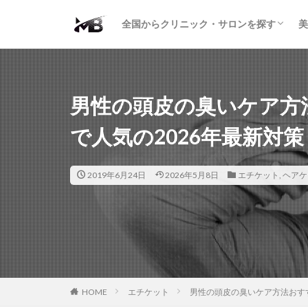
二重・まぶた
鼻の形
小顔・輪郭
痩身・医療ダイエット
肌の悩み・スキンケア
わきが・多汗症
AGA
包茎・ED
医療脱毛
脱毛サロン
パーソナルジム
全国からクリニック・サロンを探す
美
二重・まぶた
鼻の形
小顔・輪郭
痩身・医療ダイエット
肌の悩み・スキンケア
わきが・多汗症
AGA
包茎・ED
医療脱毛
脱毛サロン
パーソナルジム
男性の頭皮の臭いケア方
で人気の2026年最新対策
2019年6月24日
2026年5月8日
エチケット
,
ヘアケ
HOME
エチケット
男性の頭皮の臭いケア方法おすす