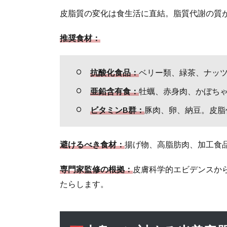
は？
皮脂質の変化は食生活に直結。脂質代謝の質
1.7
頭皮
推奨食材：
の臭
い対
策グ
抗酸化食品：
ベリー類、緑茶、ナッ
ッ
亜鉛含有食：
牡蠣、赤身肉、かぼち
ズ・
製品
ビタミンB群：
豚肉、卵、納豆。皮脂
おす
すめ
ラン
避けるべき食材：
揚げ物、高脂肪肉、加工食
キン
グ
専門家監修の根拠：
皮膚科学的エビデンスか
1.8
たらします。
頭皮臭
いケア
の実践