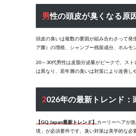
気の
男性の頭皮が臭くなる原
2026
年最
新対
策
頭皮の臭いは複数の要因が組み合わさって発
1.1
ア菌）の増殖、シャンプー残留成分、ホルモ
男性
の頭
20～30代男性は皮脂分泌量がピークで、ス
皮が
は異なり、若年層の臭いは対策により改善し
臭く
なる
原因
と
2026年の最新トレンド
は？
1.2
2026
【GQ Japan最新トレンド】
カーリーヘアが急
年の
境」が必須要件です。臭い対策は美学的な必
最新