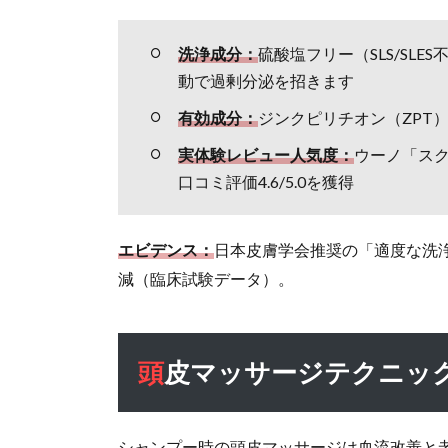
頭皮
マッ
洗浄成分：
硫酸塩フリー（SLS/SL
サー
動で過剰分泌を招きます
ジテ
クニ
有効成分：
ジンクピリチオン（ZPT
ック
実体験レビュー人気度：
ウーノ「ス
で臭
い対
口コミ評価4.6/5.0を獲得
策す
るに
エビデンス：
は？
日本皮膚学会推奨の「適度な洗浄
減（臨床試験データ）。
1.5
食生
活改
善で
頭皮マッサージテクニッ
体内
から
頭皮
シャンプー時の頭皮マッサージは血流改善と