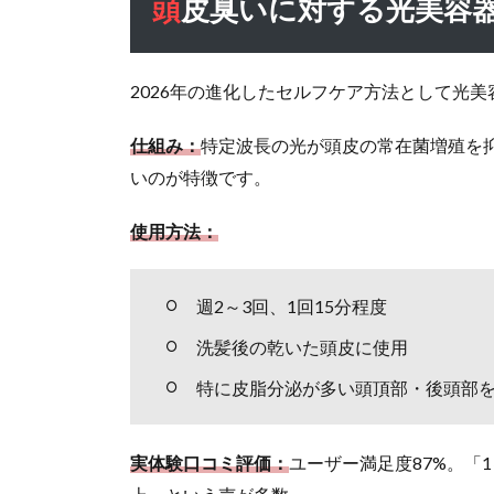
頭皮臭いに対する光美容
スケジ
ュール
（2026
年版）
2026年の進化したセルフケア方法として光
1.9
よ
仕組み：
特定波長の光が頭皮の常在菌増殖を
くある質
問集
いのが特徴です。
（FAQ）
使用方法：
1.9.1
Q: 毎日
シャン
週2～3回、1回15分程度
プーす
ると頭
洗髪後の乾いた頭皮に使用
皮の臭
特に皮脂分泌が多い頭頂部・後頭部
いがひ
どくな
るとい
実体験口コミ評価：
ユーザー満足度87%。「
うのは