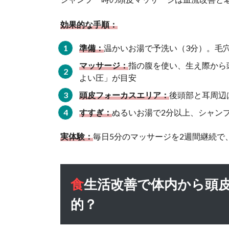
臭い
をケ
効果的な手順：
アす
るの
準備：
はな
温かいお湯で予洗い（3分）。毛
ぜ効
マッサージ：
指の腹を使い、生え際から
果
よい圧」が目安
的？
頭皮フォーカスエリア：
後頭部と耳周辺
1.6
すすぎ：
ぬるいお湯で2分以上、シャン
頭皮
臭い
実体験：
毎日5分のマッサージを2週間継続で
に対
する
光美
容器
食生活改善で体内から頭皮臭いをケアするのはなぜ効果
の活
用ポ
的？
イン
ト