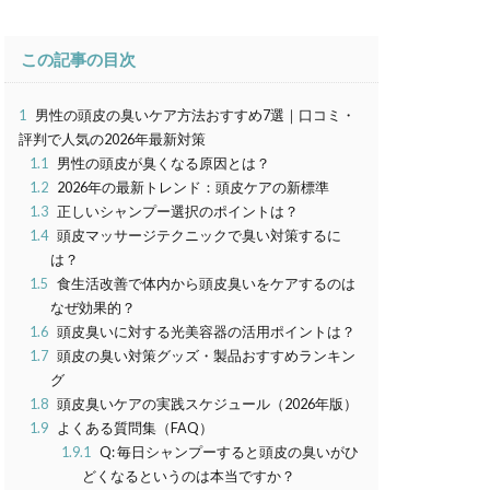
この記事の目次
1
男性の頭皮の臭いケア方法おすすめ7選｜口コミ・
評判で人気の2026年最新対策
1.1
男性の頭皮が臭くなる原因とは？
1.2
2026年の最新トレンド：頭皮ケアの新標準
1.3
正しいシャンプー選択のポイントは？
1.4
頭皮マッサージテクニックで臭い対策するに
は？
1.5
食生活改善で体内から頭皮臭いをケアするのは
なぜ効果的？
1.6
頭皮臭いに対する光美容器の活用ポイントは？
1.7
頭皮の臭い対策グッズ・製品おすすめランキン
グ
1.8
頭皮臭いケアの実践スケジュール（2026年版）
1.9
よくある質問集（FAQ）
1.9.1
Q: 毎日シャンプーすると頭皮の臭いがひ
どくなるというのは本当ですか？