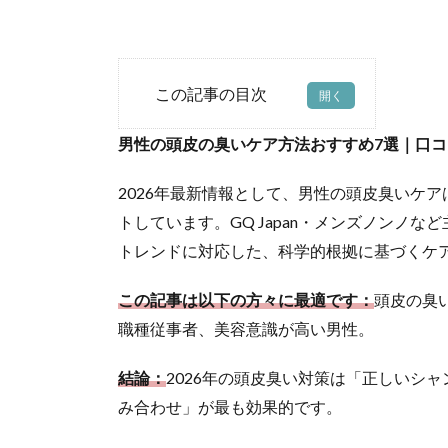
目次
1
男性の頭皮の臭いケア方法おすすめ7選｜口コ
男性
の頭
2026年最新情報として、男性の頭皮臭いケ
皮の
臭い
トしています。GQ Japan・メンズノンノ
ケア
トレンドに対応した、科学的根拠に基づくケ
方法
おす
この記事は以下の方々に最適です：
頭皮の臭
すめ
職種従事者、美容意識が高い男性。
7選
｜口
結論：
2026年の頭皮臭い対策は「正しいシ
コ
ミ・
み合わせ」が最も効果的です。
評判
で人