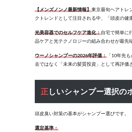
トレ
【メンズノンノ最新情報】
東京最旬ヘアトレン
ン
クトレンドとして注目される中、「頭皮の健
ド：
頭皮
光美容器でのセルフケア進化：
自宅で簡単に
ケア
の新
品ケアと光テクノロジーの組み合わせが最先
標準
ウーノシャンプーの2026年評価：
「10年先
1.3
去ではなく「未来の髪質投資」として再評価
正し
いシ
ャン
プー
正しいシャンプー選択の
選択
のポ
イン
ト
頭皮臭い対策の基本がシャンプー選びです。
は？
選定基準：
1.4