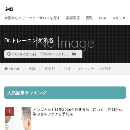
全国からクリニック・サロンを探す
美容医療
脱毛
AGA
スキンケア
Dr.トレーニング 渋谷
2022年6月16日
2022年7月15日
HOME
全国
東京都
渋谷
Dr.トレーニング 渋谷
人気記事ランキング
メンズのシミ対策2026年最新方法｜口コミ・評判から
学ぶセルフケアと予防法