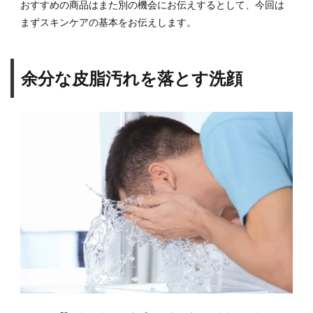
おすすめの商品はまた別の機会にお伝えするとして、今回は
3.4
まずスキンケアの基本をお伝えします。
剃り
残し
NG
余分な皮脂汚れを落とす洗顔
3.5
モミ
あげ
もチ
ェッ
ク
4
メン
ズメ
イク
の基
本は
ベー
スメ
イク