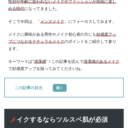
性別や年齢に捉われないメイクやファッションが自由に楽し
める時代
になってきました。
そこで今回は、「
メンズメイク
」にフォーカスしてみます。
メイクに興味がある男性やメイク初心者の方にも
好感度アッ
プにつながるナチュラルメイク
のポイントをご紹介して参り
ます。
キーワードは“
清潔感
”！この記事を読んで
清潔感のあるメイク
で好感度アップを狙ってみてくださいね。
目次
1
メイ
クす
るな
メイクするならツルスベ肌が必須
らツ
ルス