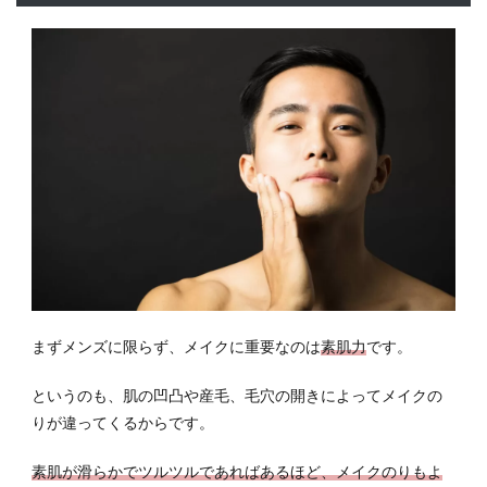
ベ肌
が必
須
2
スキ
ンケ
アの
基本
2.1
余分
な皮
脂汚
れを
落と
まずメンズに限らず、メイクに重要なのは
素肌力
です。
す洗
顔
というのも、肌の凹凸や産毛、毛穴の開きによってメイクの
2.2
りが違ってくるからです。
化粧
水で
素肌が滑らかでツルツルであればあるほど、メイクのりもよ
の保