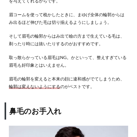
を与えてくれるからです。
9
眉コームを使って梳かしたときに、まゆげ全体の輪郭からは
メン
ズメ
み出るほど伸びた毛は切り揃えるようにしましょう。
イク
の押
そして眉毛の輪郭からはみ出て瞼の方まで生えている毛は、
さえ
剃ったり時には抜いたりするのがおすすめです。
るべ
きポ
取っ散らかっている眉毛はNG。かといって、整えすぎている
イン
トま
眉毛も好印象とはいえません。
とめ
眉毛の輪郭を変えると本来の顔に違和感がでてしまうため、
輪郭は変えないようにする
のがベストです。
鼻毛のお手入れ