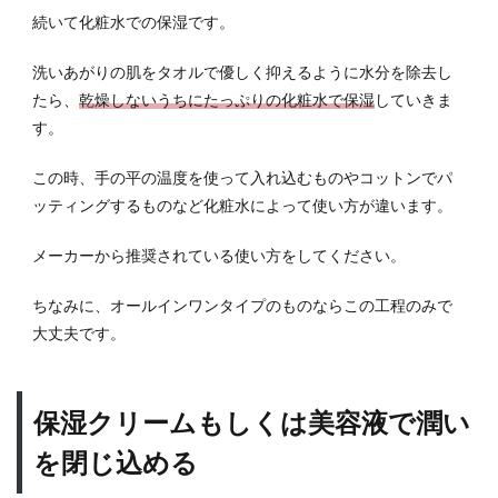
ッド
続いて化粧水での保湿です。
ファ
ンデ
洗いあがりの肌をタオルで優しく抑えるように水分を除去し
ーシ
たら、
乾燥しないうちにたっぷりの化粧水で保湿
していきま
ョン
す。
5.5
クリ
この時、手の平の温度を使って入れ込むものやコットンでパ
ーム
ッティングするものなど化粧水によって使い方が違います。
ファ
ンデ
ーシ
メーカーから推奨されている使い方をしてください。
ョン
ちなみに、オールインワンタイプのものならこの工程のみで
5.6
大丈夫です。
クッ
ショ
ンフ
ァン
保湿クリームもしくは美容液で潤い
デー
ショ
を閉じ込める
ン