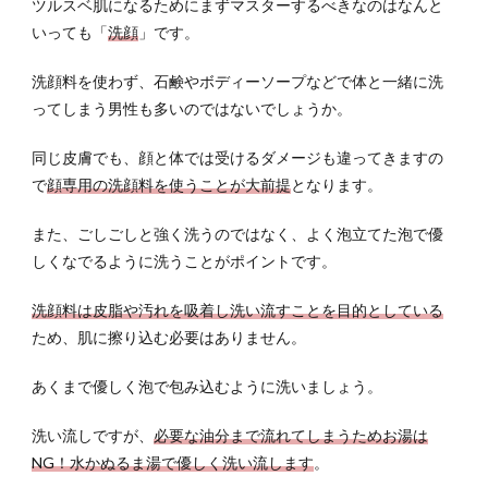
4.1
ツルスベ肌になるためにまずマスターするべきなのはなんと
肌を
いっても「
洗顔
」です。
より
きれ
洗顔料を使わず、石鹸やボディーソープなどで体と一緒に洗
いに
ってしまう男性も多いのではないでしょうか。
仕上
げる
同じ皮膚でも、顔と体では受けるダメージも違ってきますの
ため
の下
で
顔専用の洗顔料を使うことが大前提
となります。
地
また、ごしごしと強く洗うのではなく、よく泡立てた泡で優
5
しくなでるように洗うことがポイントです。
ファ
ンデ
ーシ
洗顔料は皮脂や汚れを吸着し洗い流すことを目的としている
ョン
ため、肌に擦り込む必要はありません。
で理
想の
あくまで優しく泡で包み込むように洗いましょう。
肌へ
5.1
洗い流しですが、
必要な油分まで流れてしまうためお湯は
ファ
NG！水かぬるま湯で優しく洗い流します
。
ンデ