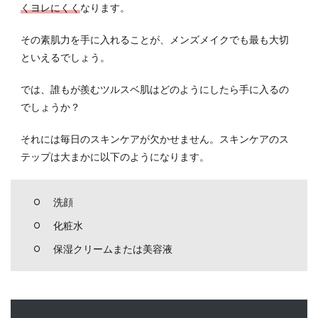
湿
くヨレにくく
なります。
2.3
その素肌力を手に入れることが、メンズメイクでも最も大切
保湿
といえるでしょう。
クリ
ーム
もし
では、誰もが羨むツルスベ肌はどのようにしたら手に入るの
くは
でしょうか？
美容
液で
それには毎日のスキンケアが欠かせません。スキンケアのス
潤い
テップは大まかに以下のようになります。
を閉
じ込
める
洗顔
3
化粧水
メン
ズメ
保湿クリームまたは美容液
イク
のポ
イン
トは
パー