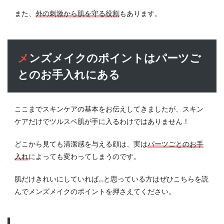
ーム
また、
外の刺激から肌を守る役割
もあります。
7
カサ
カサ
メンズメイクのポイントはパーツご
皮む
け
とのお手入れにある
NG！
意外
と見
られ
ここまでスキンケアの基本をお伝えしてきましたが、スキン
てい
ケアだけでツルスベ肌が手に入るわけではありません！
る唇
7.1
どこから見ても清潔感を与える顔は、実は
パーツごとのお手
潤い
入れ
によっても変わってしまうのです。
リッ
プを
肌だけきれいにしていれば…と思っている方はぜひこちらを読
手に
んでメンズメイクのポイントを押さえてください。
入れ
る
8