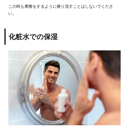
ーシ
この時も摩擦をするように擦り流すことはしないでくださ
ョン
い。
の種
類
5.2
化粧水での保湿
パウ
ダー
ファ
ンデ
ーシ
ョン
5.3
ルー
スフ
ァン
デー
ショ
ン
5.4
リキ