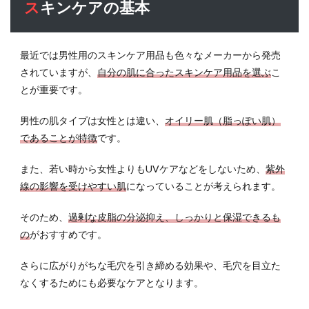
スキンケアの基本
ツご
との
お手
入れ
最近では男性用のスキンケア用品も色々なメーカーから発売
にあ
されていますが、
自分の肌に合ったスキンケア用品を選ぶ
こ
る
とが重要です。
3.1
眉の
男性の肌タイプは女性とは違い、
オイリー肌（脂っぽい肌）
お手
であることが特徴
です。
入れ
3.2
また、若い時から女性よりもUVケアなどをしないため、
紫外
鼻毛
線の影響を受けやすい肌
になっていることが考えられます。
のお
手入
そのため、
過剰な皮脂の分泌抑え、しっかりと保湿できるも
れ
の
がおすすめです。
3.3
ひげ
さらに広がりがちな毛穴を引き締める効果や、毛穴を目立た
のお
なくするためにも必要なケアとなります。
手入
れ