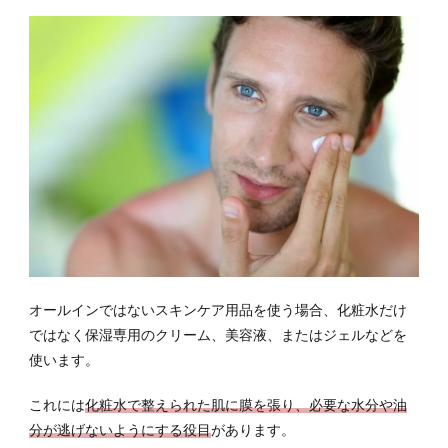
5.7
水リ
キッ
ドフ
ァン
デー
ショ
ン
5.8
ステ
ィッ
クフ
ァン
デー
ショ
オールインではないスキンケア用品を使う場合、化粧水だけ
ン
ではなく保湿専用のクリーム、美容液、またはジェルなどを
使います。
6
多機
能性
これには
化粧水で整えられた肌に膜を張り、必要な水分や油
BB
分が逃げないようにする役目
があります。
クリ