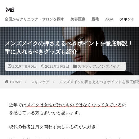
全国からクリニック・サロンを探す
美容医療
脱毛
AGA
スキンケア
メンズメイクの押さえるべきポイントを徹底解説！
手に入れるべきグッズも紹介
2019年8月5日
2022年2月2日
スキンケア
,
メンズメイク
HOME
スキンケア
メンズメイクの押さえるべきポイントを徹底解
近年では
メイクは女性だけのものではなくなってきている
の
を感じている方も多いかと思います。
現代の若者は男女問わず美しいものが大好き！