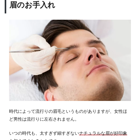
眉のお手入れ
まず
手に
入れ
るべ
きグ
ッズ
はコ
レ
8.1
鼻毛
カッ
ター
8.2
眉毛
ばさ
み
時代によって流行りの眉毛というものがありますが、女性ほ
ど男性は流行りに左右されません。
8.3
眉マ
スカ
いつの時代も、太すぎず細すぎない
ナチュラルな眉が好印象
ラ