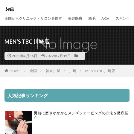
全国からクリニック・サロンを探す
美容医療
脱毛
AGA
スキンケア
MEN’S TBC 川崎店
2022年6月16日
2022年7月15日
HOME
全国
神奈川県
川崎
MEN’S TBC 川崎店
人気記事ランキング
男前に磨きがかかるメンズシェービングの方法を徹底紹
介