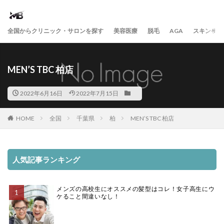
全国からクリニック・サロンを探す
美容医療
脱毛
AGA
スキンケア
MEN’S TBC 柏店
2022年6月16日
2022年7月15日
HOME
全国
千葉県
柏
MEN’S TBC 柏店
人気記事ランキング
メンズの高校生にオススメの髪型はコレ！女子高生にウ
ケること間違いなし！