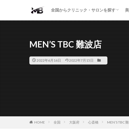
二重・まぶた
鼻の形
小顔・輪郭
痩身・医療ダイエット
肌の悩み・スキンケア
わきが・多汗症
AGA
包茎・ED
医療脱毛
脱毛サロン
パーソナルジム
全国からクリニック・サロンを探す
美
二重・まぶた
鼻の形
小顔・輪郭
痩身・医療ダイエット
肌の悩み・スキンケア
わきが・多汗症
AGA
包茎・ED
医療脱毛
脱毛サロン
パーソナルジム
MEN’S TBC 難波店
2022年6月16日
2022年7月15日
HOME
全国
大阪府
心斎橋
MEN’S TBC