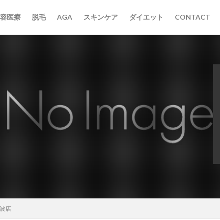
容医療
脱毛
AGA
スキンケア
ダイエット
CONTACT
 難波店