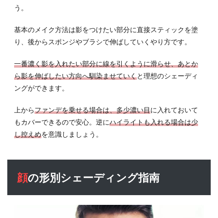
う。
基本のメイク方法は影をつけたい部分に直接スティックを塗
り、後からスポンジやブラシで伸ばしていくやり方です。
一番濃く影を入れたい部分に線を引くように滑らせ、あとか
ら影を伸ばしたい方向へ馴染ませていく
と理想のシェーディ
ングができます。
上から
ファンデを乗せる場合は、多少濃い目
に入れておいて
もカバーできるので安心。逆に
ハイライトも入れる場合は少
し控えめ
を意識しましょう。
顔の形別シェーディング指南