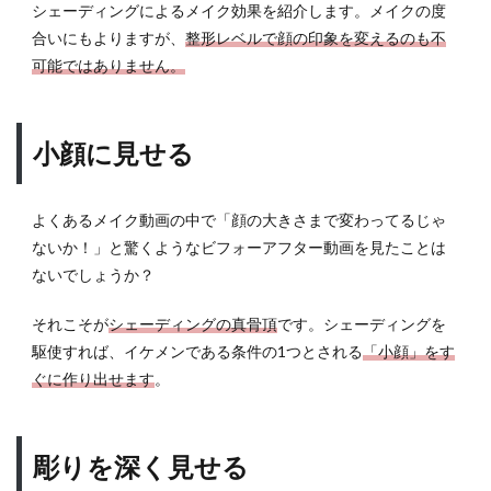
パウ
シェーディングによるメイク効果を紹介します。メイクの度
ダー
合いにもよりますが、
整形レベルで顔の印象を変えるのも不
タイ
可能ではありません。
プの
使い
方と
手順
小顔に見せる
4.2
ステ
ィッ
よくあるメイク動画の中で「顔の大きさまで変わってるじゃ
クタ
ないか！」と驚くようなビフォーアフター動画を見たことは
イプ
ないでしょうか？
の使
い方
それこそが
シェーディングの真骨頂
です。シェーディングを
と手
順
駆使すれば、イケメンである条件の1つとされる
「小顔」をす
ぐに作り出せます
。
5
顔の
形別
シェ
彫りを深く見せる
ーデ