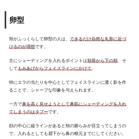
卵型
頬がふっくらして卵型の人は、
できるだけ自然な丸形に近づ
けるのが理想
です。
主にシェーディングを入れるポイントは
頬骨から下の頬
、そ
して
もみあげからフェイスラインにかけて
。
特にエラの当たりを中心としてフェイスラインに濃く影を作
ることで、シャープな印象を与えられます。
一方で
鼻を高く見せようとして鼻筋にシェーディングを入れ
てしまうのはタブー
です。
顔の中心に縦ラインがあると頬の膨らみが目立ってしまうの
で、入れるとしても眉下から鼻の根元までにしてください。