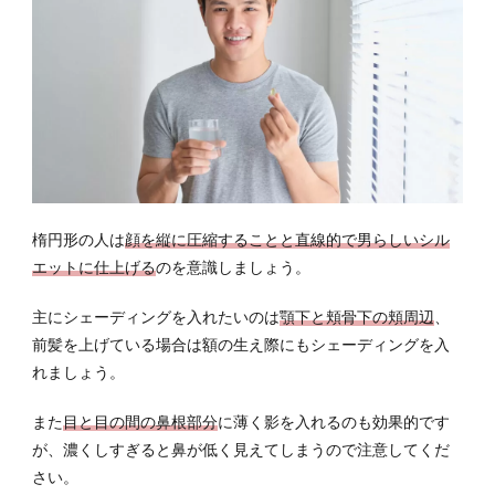
楕円形の人は
顔を縦に圧縮することと直線的で男らしいシル
エットに仕上げる
のを意識しましょう。
主にシェーディングを入れたいのは
顎下と頬骨下の頬周辺
、
前髪を上げている場合は額の生え際にもシェーディングを入
れましょう。
また
目と目の間の鼻根部分
に薄く影を入れるのも効果的です
が、濃くしすぎると鼻が低く見えてしまうので注意してくだ
さい。