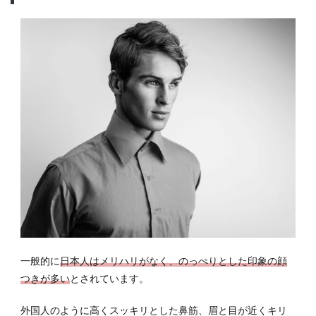
ィン
グ指
南
5.1
丸型
5.2
楕円
形
5.3
卵型
5.4
四角
型
5.5
縦長
一般的に
日本人はメリハリがなく、のっぺりとした印象の顔
型
つきが多い
とされています。
5.6
外国人のように高くスッキリとした鼻筋、眉と目が近くキリ
ひし