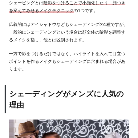
どん
シェービングとは
陰影をつけることで小顔化したり、顔つき
な効
を変えてみせるメイクテクニック
の1つです。
果が
あ
広義的にはアイシャドウなどもシェーディングの1種ですが、
る？
一般的にシェーディングという場合は顔全体の陰影を調整す
2.1
るメイクを指し、他とは区別されます。
小顔
に見
一方で影をつけるだけではなく、ハイライトを入れて目立つ
せる
ポイントを作るメイクもシェーディングに含まれる場合があ
2.2
ります。
彫り
を深
く見
せる
シェーディングがメンズに人気の
2.3
理由
顔つ
きを
変え
られ
る