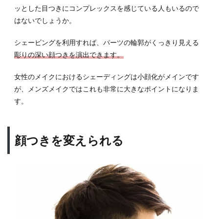
型
ッとした目つきにコンプレックスを感じている人もいるので
はないでしょうか。
5.7
ホー
シェービングを利用すれば、パーツの輪郭がくっきり見える
ムベ
ース
彫りの深い顔つきを演出できます。
型
女性のメイクにおけるシェーディングは小顔化がメインです
5.8
が、メンズメイクではこれも非常に大きなポイントになりま
逆三
角型
す。
6
周り
顔つきを変えられる
にバ
レな
いシ
ェー
ディ
ング
のコ
ツを
紹介