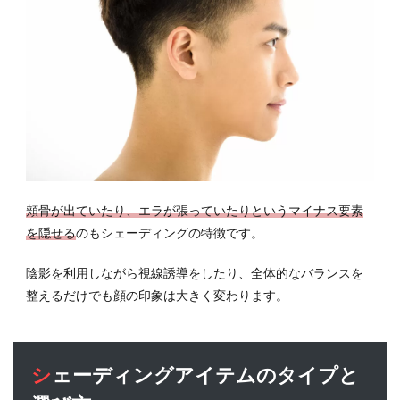
6.1
フェ
イス
ライ
ンの
シェ
ーデ
ィン
グに
注意
頬骨が出ていたり、エラが張っていたりというマイナス要素
6.2
を隠せる
のもシェーディングの特徴です。
影が
でき
陰影を利用しながら視線誘導をしたり、全体的なバランスを
ない
部分
整えるだけでも顔の印象は大きく変わります。
にシ
ェー
ディ
ング
シェーディングアイテムのタイプと
を入
れな