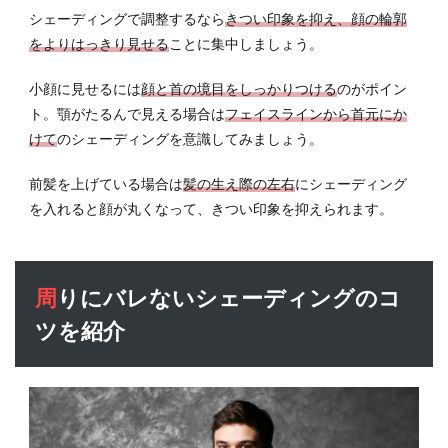
シェーディングで調整するなら
きつい印象を抑え、顔の輪郭
をよりはっきり見せる
ことに集中しましょう。
小顔に見せるには
顔と首の境目をしっかりつける
のがポイン
ト。顎がたるんで見える場合は
フェイスラインから首元にか
けて
のシェーディングを意識してみましょう。
前髪を上げている場合は
髪の生え際の左右
にシェーディング
を入れると顔が丸くなって、きつい印象を抑えられます。
周りにバレないシェーディングのコ
ツを紹介