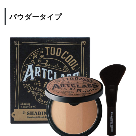
ンの
マッ
サー
パウダータイプ
ジ
7.2
目元
のマ
ッサ
ージ
8
メン
ズに
人気
のシ
ェー
ディ
ング
を紹
介ま
とめ