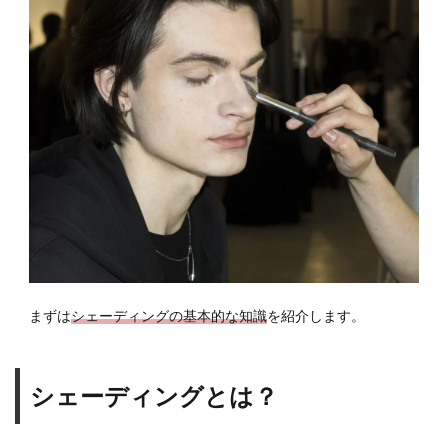
ーデ
ィン
グと
は？
1.2
シェ
ーデ
ィン
グが
メン
ズに
人気
の理
由
まずは
シェーディングの基本的な知識
を紹介します。
2
シェ
ーデ
シェーディングとは？
ィン
グす
ると