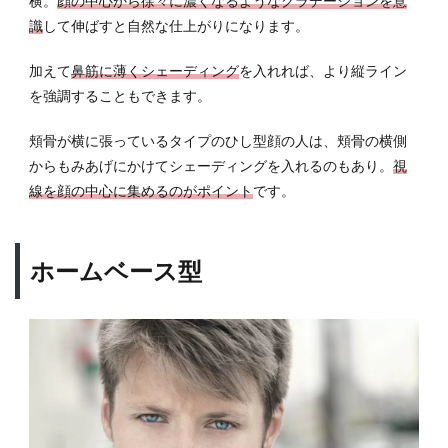
横。
顔の中心から徐々に濃くなるようなグラデーションを意
識
して伸ばすと自然な仕上がりになります。
加えて
鼻筋に薄くシェーディング
を入れれば、より縦ライン
を強調することもできます。
頬骨が横に張っているタイプのひし型顔の人は、頬骨の横側
からもみあげにかけてシェーディングを入れるのもあり。
視
線を顔の中心に集めるのがポイント
です。
ホームベース型