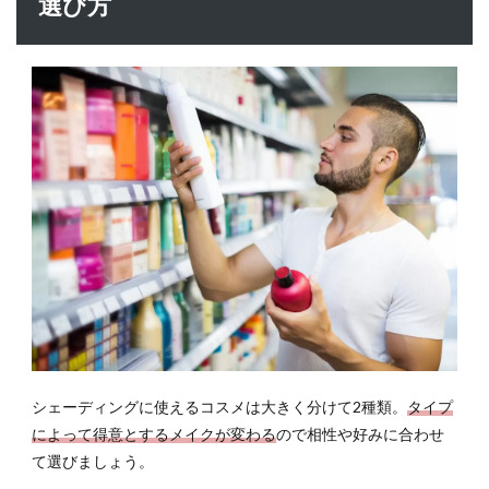
選び方
い
7
マッ
サー
ジで
ナチ
ュラ
ルシ
ェー
ディ
ング
を手
に入
れよ
う
7.1
顎・
シェーディングに使えるコスメは大きく分けて2種類。
タイプ
フェ
によって得意とするメイクが変わる
ので相性や好みに合わせ
イス
て選びましょう。
ライ