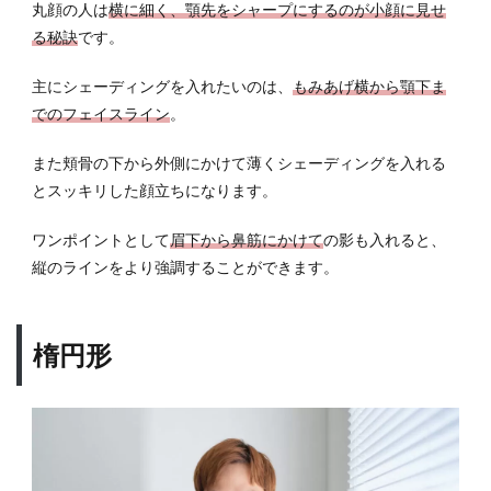
丸顔の人は
横に細く、顎先をシャープにするのが小顔に見せ
る秘訣
です。
主にシェーディングを入れたいのは、
もみあげ横から顎下ま
でのフェイスライン
。
また頬骨の下から外側にかけて薄くシェーディングを入れる
とスッキリした顔立ちになります。
ワンポイントとして
眉下から鼻筋にかけて
の影も入れると、
縦のラインをより強調することができます。
楕円形