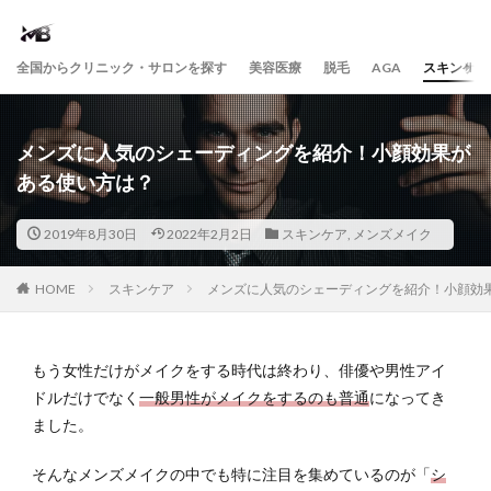
全国からクリニック・サロンを探す
美容医療
脱毛
AGA
スキンケア
メンズに人気のシェーディングを紹介！小顔効果が
ある使い方は？
2019年8月30日
2022年2月2日
スキンケア
,
メンズメイク
HOME
スキンケア
メンズに人気のシェーディングを紹介！小顔効
もう女性だけがメイクをする時代は終わり、俳優や男性アイ
ドルだけでなく
一般男性がメイクをするのも普通
になってき
ました。
そんなメンズメイクの中でも特に注目を集めているのが「
シ