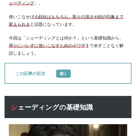
ェーディング
」。
使いこなせば
小顔化はもちろん、彫りの深さや顔の印象まで
変えられる
と話題になっています。
今回は「シェーディングとは何か？」という基礎知識から、
周りにバレずに使いこなすための小ワザ
まで余すことなく解
説しましょう。
目次
1
シェ
ーデ
ィン
シェーディングの基礎知識
グの
基礎
知識
1.1
シェ