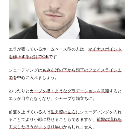
エラが張っているホームベース型の人は、
マイナスポイント
を修正するだけでOK
です。
シェーディングは
もみあげの下から頬下のフェイスラインま
で
を中心に入れましょう。
ゆったりと
カーブを描くようなグラデーションを意識
すると
エラが目立たなくなり、シャープな顔立ちに。
前髪を上げている人は
生え際の左右
にシェーディングを入れ
ることでより小顔に見せることもできますが、
前髪の流れを
工夫したほうが手っ取り早い
かもしれません。