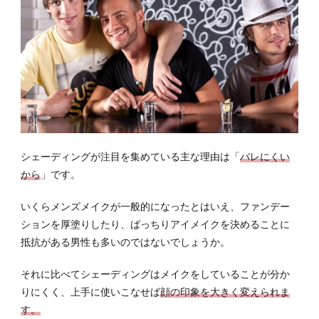
3
シェ
ーデ
ィン
グア
イテ
ムの
タイ
プと
選び
方
シェーディングが注目を集めている主な理由は「
バレにくい
から
」です。
3.1
パウ
いくらメンズメイクが一般的になったとはいえ、ファンデー
ダー
ションを厚塗りしたり、ばっちりアイメイクを決めることに
タイ
プ
抵抗がある男性も多いのではないでしょうか。
3.2
それに比べてシェーディングはメイクをしていることが分か
ステ
りにくく、上手に使いこなせば
顔の印象を大きく変えられま
ィッ
クタ
す。