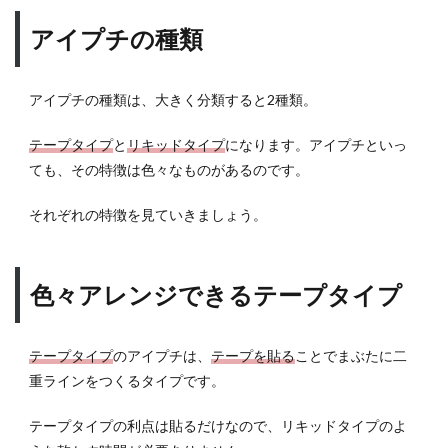
女性
との
アイプチの種類
違い
3
アイプチの種類は、大きく分類すると2種類。
男の
アイ
テープタイプ
と
リキッドタイプ
になります。アイプチといっ
プチ
やり
ても、その特徴は色々なものがあるのです。
方が
知り
それぞれの特徴を見ていきましょう。
たい
3.1
アイ
色々アレンジできるテープタイプ
プチ
基本
3.2
テープタイプ
のアイプチは、
テープを貼る
ことでまぶたに二
テー
重ラインをつくるタイプです。
プタ
イプ
テープタイプの利点は貼るだけなので、リキッドタイプのよ
でア