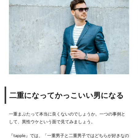
1.1
二重
にな
って
かっ
こい
い男
にな
る
2
アイ
プチ
はど
んな
二重になってかっこいい男になる
もの
があ
るの
一重まぶたって本当に良くないのでしょうか。一つの事例と
か
して、異性ウケという面で見てみましょう。
2.1
アイ
『tapple』では、「一重男子と二重男子ではどちらが好きなの