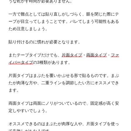
うな乾かす時間が必要ありません。
イプ
チを
一方で難点としては貼り直しがしづらく、眼を閉じた際にテ
する
際の
ープが目立ってしまうことです。バレてしまう可能性もある
注意
ため注意しましょう。
点
貼り付けるのに慣れが必要となります。
3.3
ファ
イバ
またテープタイプだけでも、
片面タイプ
・
両面タイプ
・
ファ
ータ
イバータイプ
の3種類があります。
イプ
でア
片面タイプはまぶたを覆いかぶせる形で貼るものです。まぶ
イプ
たが肉薄な方や、二重ラインを調節したい方にオススメでき
チを
する
ます。
際の
注意
両面タイプは両面にノリがついているので、固定感が高く安
点
定しやすいでしょう。
3.4
リキ
オススメできるのはまぶたが肉厚な人や、片面タイプを使っ
ッド
て失敗しがちな人です。