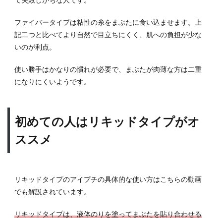
タイ
プア
ファイバータイプは粘性の糸をまぶたに食い込ませます。上
イプ
記二つと比べてより自然で目立ちにくく、肌への負担が少な
チ注
意点
いのが利点。
3.5
使い勝手はかなりの慣れが必要で、まぶたが肉薄な方は二重
アイ
になりにくいようです。
プチ
を上
手に
する
初めての人はリキッドタイプがオ
コツ
ススメ
4
アイ
プチ
を使
リキッドタイプのアイプチの具体的な使い方はこちらの動画
うと
きに
でも解説されています。
注意
して
リキッドタイプは、液体のりを塗ってまぶたを貼り合わせる
おき