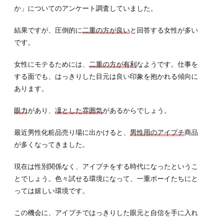
プチ
か」についてのアンケート調査していました。
の種
類
結果ですが、圧倒的に
二重の方が良い
と回答する女性が多い
2.2
です。
色々
アレ
女性にモテるためには、
二重の方が有利
なようです。仕事を
ンジ
する面でも、はっきりした目元は良い印象を抱かれる傾向に
でき
るテ
あります。
ープ
タイ
眼力
があり、
凜とした雰囲気
があるからでしょう。
プ
2.3
最近男性化粧品売り場に出かけると、
男性用のアイプチ
商品
初め
が多くなってきました。
ての
人は
現在は性別関係なく、アイプチをする時代になったというこ
リキ
とでしょう。色々試せる環境になって、一重ボーイたちにと
ッド
っては嬉しい環境です。
タイ
プが
オス
この機会に、アイプチではっきりした眼元と自信を手に入れ