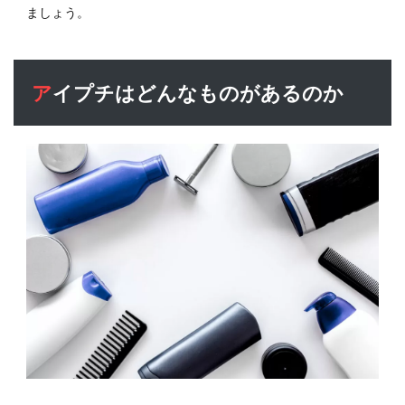
スメ
ましょう。
2.4
あな
たの
アイプチはどんなものがあるのか
タイ
プ
は？
ピッ
タリ
なア
イプ
チ選
定方
法
2.5
男性
がす
るア
イプ
チと
は？