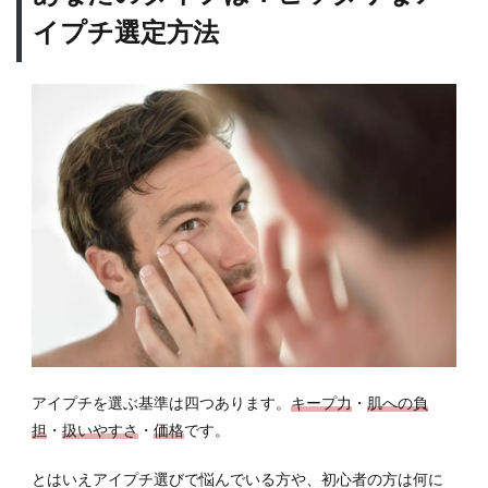
雰囲
イプチ選定方法
気な
末広
型
6.3
優し
い雰
囲気
な奥
二重
型
7
アイ
プチ
のや
り方
や癖
アイプチを選ぶ基準は四つあります。
キープ力
・
肌への負
のつ
担
・
扱いやすさ
・
価格
です。
け方
まと
とはいえアイプチ選びで悩んでいる方や、初心者の方は何に
め