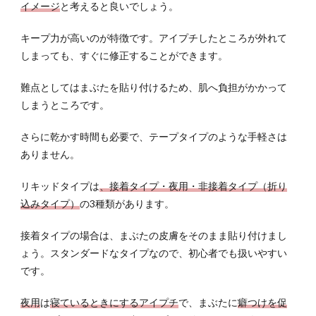
イメージ
と考えると良いでしょう。
たい
ポイ
キープ力が高いのが特徴です。アイプチしたところが外れて
ント
しまっても、すぐに修正することができます。
4.1
アイ
難点としてはまぶたを貼り付けるため、肌へ負担がかかって
プチ
しまうところです。
の間
違っ
さらに乾かす時間も必要で、テープタイプのような手軽さは
たや
り方
ありません。
5
リキッドタイプは
、接着タイプ・夜用・非接着タイプ（折り
アイ
込みタイプ）
の3種類があります。
プチ
後に
やる
接着タイプの場合は、まぶたの皮膚をそのまま貼り付けまし
べき
ょう。スタンダードなタイプなので、初心者でも扱いやすい
こと
です。
5.1
夜用
は
寝ているときにするアイプチ
で、まぶたに
癖つけを促
5.2