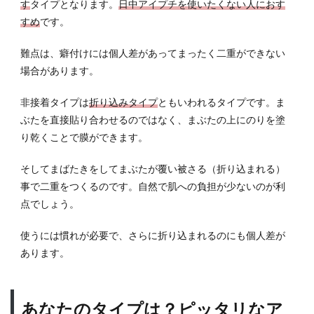
す
タイプとなります。
日中アイプチを使いたくない人におす
アイ
すめ
です。
プチ
後の
ケア
難点は、癖付けには個人差があってまったく二重ができない
方法
場合があります。
6
非接着タイプは
折り込みタイプ
ともいわれるタイプです。ま
色々
ある
ぶたを直接貼り合わせるのではなく、まぶたの上にのりを塗
二重
り乾くことで膜ができます。
のか
たち
そしてまばたきをしてまぶたが覆い被さる（折り込まれる）
6.1
事で二重をつくるのです。自然で肌への負担が少ないのが利
大人
点でしょう。
な雰
囲気
使うには慣れが必要で、さらに折り込まれるのにも個人差が
の平
あります。
行型
6.2
クー
あなたのタイプは？ピッタリなア
ルな