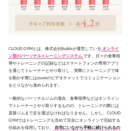
返金
制度
2.3
リバ
ウン
ド保
険制
CLOUD GYMとは、株式会社Buildsが運営している
オンライ
度
ン型のパーソナルトレーニングシステム
です。日々の食事指
3
導やトレーニングの記録などはスマートフォンの専用アプリ
CLOUD
を通じてトレーナーとやり取りし、実際にトレーニングで体
GYMの
を動かす際にはzoomのビデオチャットでコミュニケーション
「ゲノ
ム式メ
をとりながら進められます。
ソッ
ド」と
一般的なパーソナルジムの場合、食事指導などはオンライン
は
でトレーナーとやり取りするものの、トレーニングの際には
4
直接ジムまで足を運ばなければなりません。しかし、CLOUD
CLOUD
GYMではトレーニングも含めて完全にオンラインで完結する
GYMは
仕組みを採用しており、
自宅にいながら手軽に続けられるの
こんな