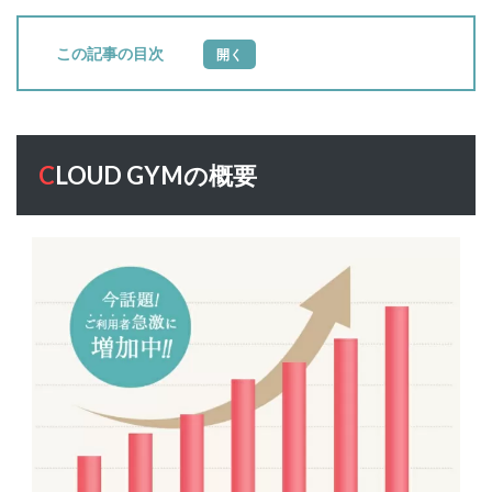
目次
1
CLOUD
GYMの
概要
CLOUD GYMの概要
2
CLOUD
GYMの
特長
2.1
徹底
した
カウ
ンセ
リン
グの
実施
2.2