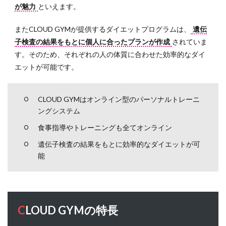
が魅力
といえます。
人にお
すすめ
またCLOUD GYMが提供するダイエットプログラムは、
遺伝
4.1
子検査の結果をもとに個人に合ったプランが作成
されていま
自宅
す。そのため、それぞれの人の体質に合わせた効率的なダイ
や職
エットが可能です。
場近
くに
ジム
がな
CLOUD GYMはオンライン型のパーソナルトレーニ
い人
ングシステム
4.2
食事指導やトレーニングも全てオンライン
仕事
遺伝子検査の結果をもとに効率的なダイエットが可
が終
能
わる
時間
が遅
い人
4.3
CLOUD GYMの特長
パー
ソナ