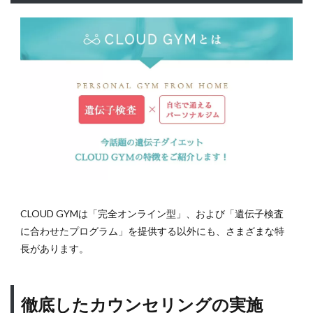
ルジ
ムの
費用
が高
額で
捻出
でき
ない
人
4.4
リバ
ウン
ドを
経験
CLOUD GYMは「完全オンライン型」、および「遺伝子検査
した
に合わせたプログラム」を提供する以外にも、さまざまな特
こと
があ
長があります。
る人
5
徹底したカウンセリングの実施
CLOUD