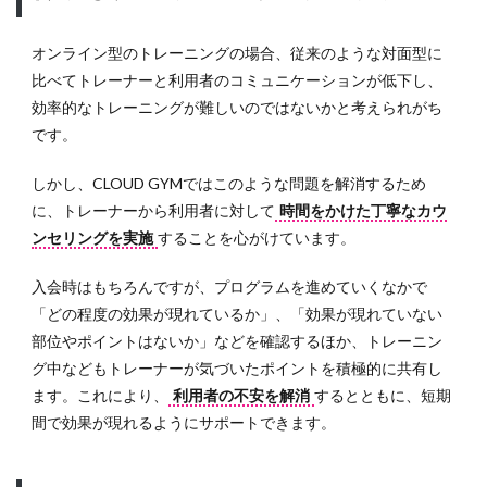
GYMで
は無料
体験も
オンライン型のトレーニングの場合、従来のような対面型に
受付中
比べてトレーナーと利用者のコミュニケーションが低下し、
6
効率的なトレーニングが難しいのではないかと考えられがち
自宅
です。
や職
場か
しかし、CLOUD GYMではこのような問題を解消するため
ら近
に、トレーナーから利用者に対して
時間をかけた丁寧なカウ
くの
パー
ンセリングを実施
することを心がけています。
ソナ
ルジ
入会時はもちろんですが、プログラムを進めていくなかで
ムを
「どの程度の効果が現れているか」、「効果が現れていない
探す
部位やポイントはないか」などを確認するほか、トレーニン
グ中などもトレーナーが気づいたポイントを積極的に共有し
ます。これにより、
利用者の不安を解消
するとともに、短期
間で効果が現れるようにサポートできます。