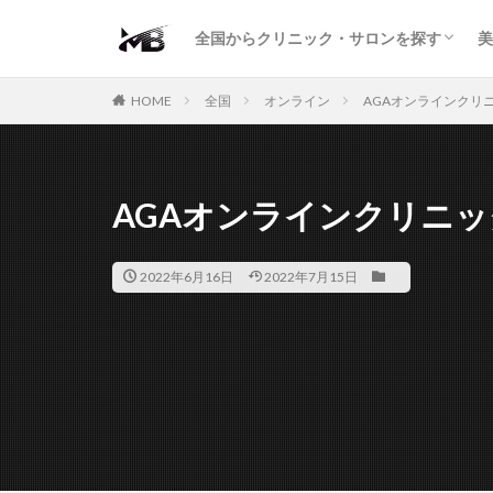
二重・まぶた
鼻の形
小顔・輪郭
痩身・医療ダイエット
肌の悩み・スキンケア
わきが・多汗症
AGA
包茎・ED
医療脱毛
脱毛サロン
パーソナルジム
全国からクリニック・サロンを探す
美
二重・まぶた
鼻の形
小顔・輪郭
痩身・医療ダイエット
肌の悩み・スキンケア
わきが・多汗症
AGA
包茎・ED
医療脱毛
脱毛サロン
パーソナルジム
HOME
全国
オンライン
AGAオンラインクリ
AGAオンラインクリニッ
2022年6月16日
2022年7月15日