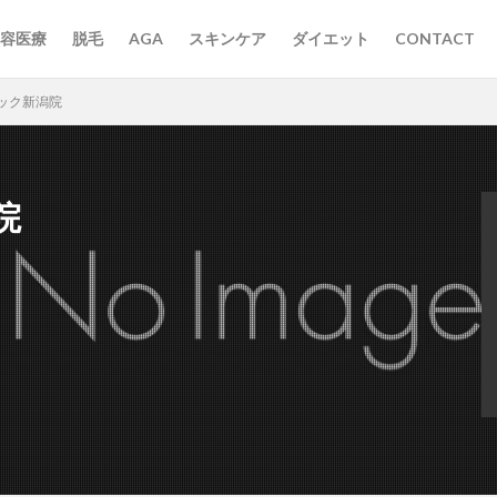
容医療
脱毛
AGA
スキンケア
ダイエット
CONTACT
ック新潟院
院