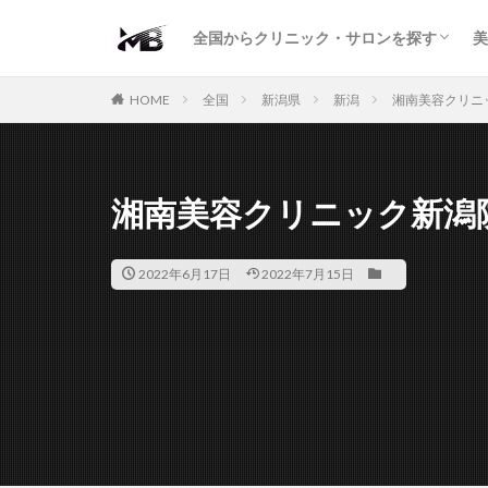
二重・まぶた
鼻の形
小顔・輪郭
痩身・医療ダイエット
肌の悩み・スキンケア
わきが・多汗症
AGA
包茎・ED
医療脱毛
脱毛サロン
パーソナルジム
全国からクリニック・サロンを探す
美
二重・まぶた
鼻の形
小顔・輪郭
痩身・医療ダイエット
肌の悩み・スキンケア
わきが・多汗症
AGA
包茎・ED
医療脱毛
脱毛サロン
パーソナルジム
HOME
全国
新潟県
新潟
湘南美容クリニ
湘南美容クリニック新潟
2022年6月17日
2022年7月15日