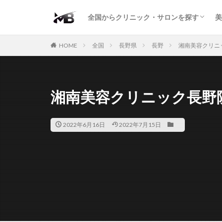
二重・まぶた
鼻の形
小顔・輪郭
痩身・医療ダイエット
肌の悩み・スキンケア
わきが・多汗症
AGA
包茎・ED
医療脱毛
脱毛サロン
パーソナルジム
全国からクリニック・サロンを探す
美
二重・まぶた
鼻の形
小顔・輪郭
痩身・医療ダイエット
肌の悩み・スキンケア
わきが・多汗症
AGA
包茎・ED
医療脱毛
脱毛サロン
パーソナルジム
HOME
全国
長野県
長野
湘南美容クリニ
湘南美容クリニック長野
2022年6月16日
2022年7月15日