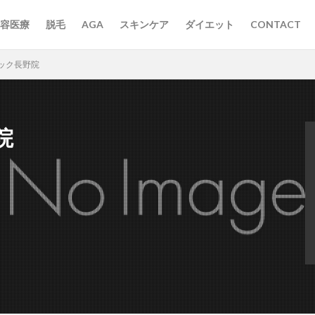
容医療
脱毛
AGA
スキンケア
ダイエット
CONTACT
ック長野院
院