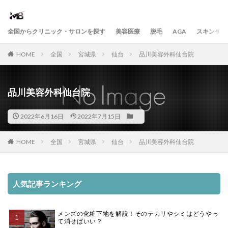
全国からクリニック・サロンを探す
美容医療
脱毛
AGA
スキンケア
HOME
全国
宮城県
仙台
品川美容外科仙台院
品川美容外科仙台院
2022年6月16日
2022年7月15日
HOME
全国
宮城県
仙台
品川美容外科仙台院
人気記事ランキング
メンズの化粧下地を解説！そのテカリやシミはどうやっ
て消せばいい？