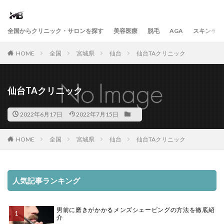
全国からクリニック・サロンを探す
美容医療
脱毛
AGA
スキンケア
HOME
全国
宮城県
仙台
仙台TAクリニック
仙台TAクリニック
2022年6月17日
2022年7月15日
HOME
全国
宮城県
仙台
仙台TAクリニック
人気記事ランキング
男前に磨きがかかるメンズシェービングの方法を徹底紹
介